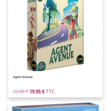
Agent Avenue
Le
Le
22,00
€
19,95
€
TTC
prix
prix
initial
actuel
était :
est :
22,00 €.
19,95 €.