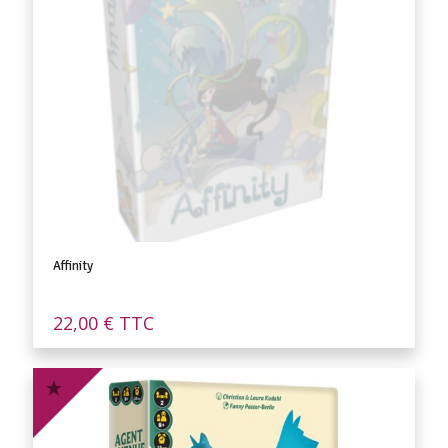
Affinity
22,00
€
TTC