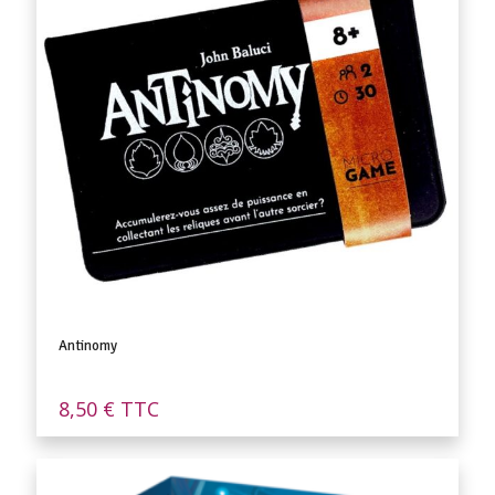
Antinomy
8,50
€
TTC