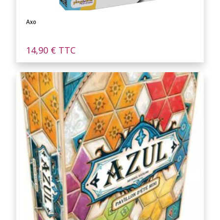
Axo
14,90
€
TTC