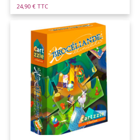
24,90
€
TTC