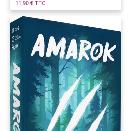
11,90
€
TTC