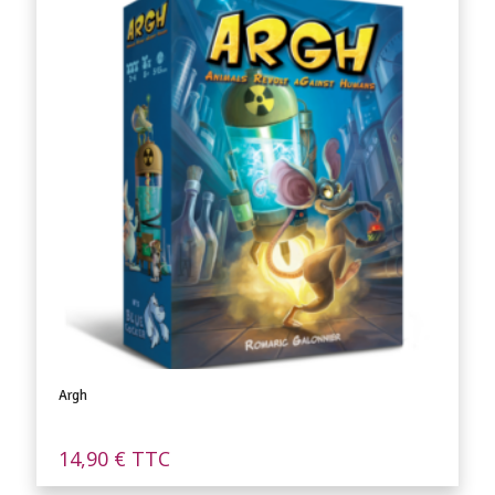
Argh
14,90
€
TTC