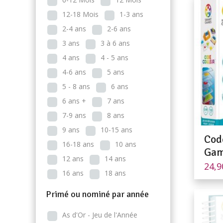
12-18 Mois
1-3 ans
2-4 ans
2-6 ans
3 ans
3 à 6 ans
4 ans
4 - 5 ans
4-6 ans
5 ans
5 - 8 ans
6 ans
6 ans +
7 ans
7-9 ans
8 ans
9 ans
10-15 ans
Cod
16-18 ans
10 ans
Gam
12 ans
14 ans
24,
16 ans
18 ans
Primé ou nominé par année
As d'Or - Jeu de l'Année