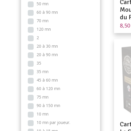
Car
50 mn
Mou
60 à 90 mn
du 
70 mn
8,5
120 mn
2
20 à 30 mn
20 à 90 mn
35
35 mn
45 à 60 mn
60 à 120 mn
75 mn
90 à 150 mn
10 mn
10 mn par joueur.
Car
10 à 15 mn