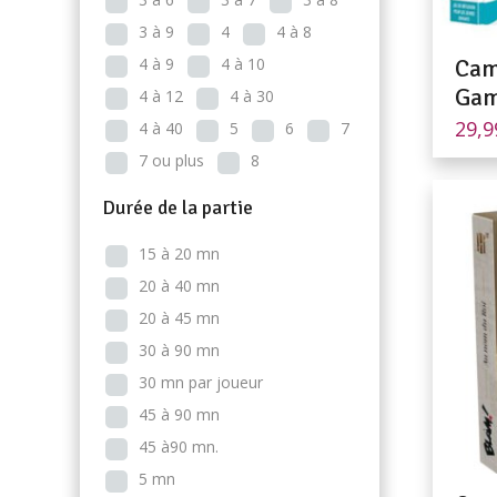
3 à 9
4
4 à 8
4 à 9
4 à 10
Cam
Gam
4 à 12
4 à 30
29,
4 à 40
5
6
7
7 ou plus
8
Durée de la partie
15 à 20 mn
20 à 40 mn
20 à 45 mn
30 à 90 mn
30 mn par joueur
45 à 90 mn
45 à90 mn.
5 mn