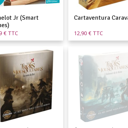
elot Jr (Smart
Cartaventura Carav
es)
99
€
TTC
12,90
€
TTC