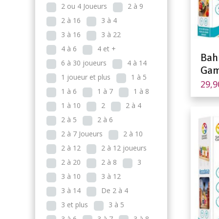
2 ou 4 Joueurs
2 à 9
2 à 16
3 à 4
3 à 16
3 à 22
4 à 6
4 et +
Bah
6 à 30 joueurs
4 à 14
Gam
1 joueur et plus
1 à 5
29,
1 à 6
1 à 7
1 à 8
1 à 10
2
2 à 4
2 à 5
2 à 6
2 à 7 Joueurs
2 à 10
2 à 12
2 à 12 joueurs
2 à 20
2 à 8
3
3 à 10
3 à 12
3 à 14
De 2 à 4
3 et plus
3 à 5
3 à 6
3 à 7
3 à 8