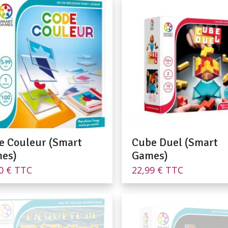
29,90 €.
27,90 €
e Couleur (Smart
Cube Duel (Smart
es)
Games)
90
€
TTC
22,99
€
TTC