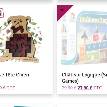
se Tête Chien
Château Logique (S
Games)
Le
Le
90
€
TTC
29,90
€
27,90
€
TTC
prix
prix
initial
actuel
était :
est :