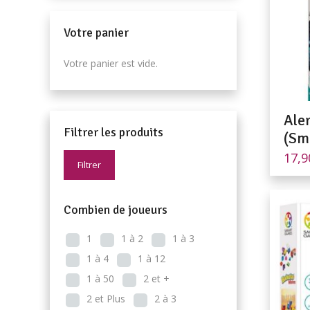
Votre panier
Votre panier est vide.
Aler
Filtrer les produits
(Sm
17,
Filtrer
Combien de joueurs
1
1 à 2
1 à 3
1 à 4
1 à 12
1 à 50
2 et +
2 et Plus
2 à 3