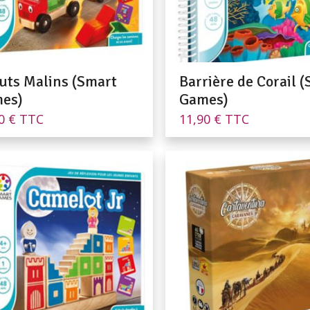
uts Malins (Smart
Barrière de Corail 
es)
Games)
90
€
TTC
11,90
€
TTC