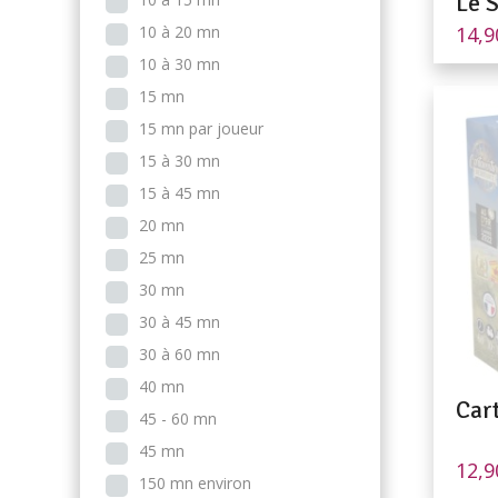
Le 
14,
10 à 20 mn
10 à 30 mn
15 mn
15 mn par joueur
15 à 30 mn
15 à 45 mn
20 mn
25 mn
30 mn
30 à 45 mn
30 à 60 mn
40 mn
Car
45 - 60 mn
45 mn
12,
150 mn environ