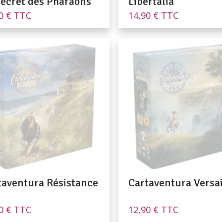
Secret des Pharaons
Libertalia
90
€
TTC
14,90
€
TTC
taventura Résistance
Cartaventura Versai
90
€
TTC
12,90
€
TTC