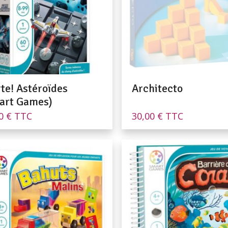
te! Astéroïdes
Architecto
art Games)
90
€
TTC
30,00
€
TTC