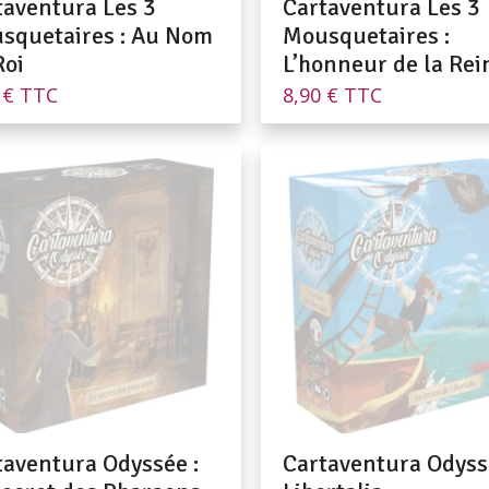
taventura Les 3
Cartaventura Les 3
squetaires : Au Nom
Mousquetaires :
Roi
L’honneur de la Rei
0
€
TTC
8,90
€
TTC
taventura Odyssée :
Cartaventura Odyss