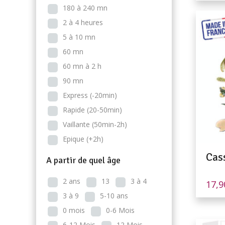
180 à 240 mn
2 à 4 heures
5 à 10 mn
60 mn
60 mn à 2 h
90 mn
Express (-20min)
Rapide (20-50min)
Vaillante (50min-2h)
Epique (+2h)
Cas
A partir de quel âge
2 ans
13
3 à 4
17,
3 à 9
5-10 ans
0 mois
0-6 Mois
6-12 Mois
12 Mois