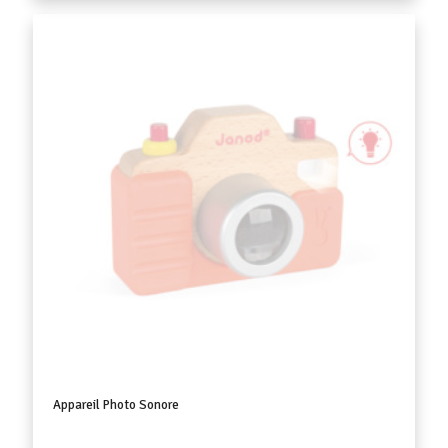
initial
actuel
était :
est :
109,90 €.
99,90 €.
Appareil Photo Sonore