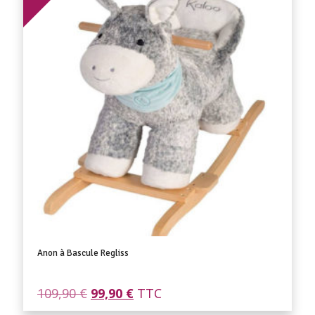
Anon à Bascule Regliss
Le
Le
109,90
€
99,90
€
TTC
prix
prix