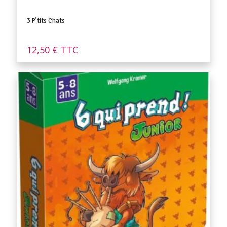
3 P’tits Chats
12,50
€
TTC