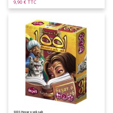
9,90
€
TTC
1001 Hezar o yek sab