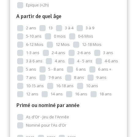
Epique (+2h)
A partir de quel âge
2 ans
13
3 à 4
3 à 9
5-10 ans
0 mois
0-6 Mois
6-12 Mois
12 Mois
12-18 Mois
1-3 ans
2-4 ans
2-6 ans
3 ans
3 à 6 ans
4 ans
4 - 5 ans
4-6 ans
5 ans
5 - 8 ans
6 ans
6 ans +
7 ans
7-9 ans
8 ans
9 ans
10-15 ans
16-18 ans
10 ans
12 ans
14 ans
16 ans
18 ans
Primé ou nominé par année
As d'Or - Jeu de l'Année
Nominé pour l'As d'Or