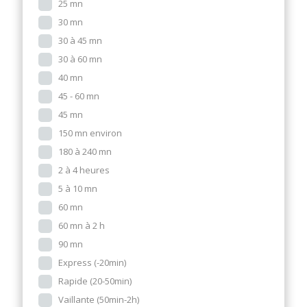
25 mn
30 mn
30 à 45 mn
30 à 60 mn
40 mn
45 - 60 mn
45 mn
150 mn environ
180 à 240 mn
2 à 4 heures
5 à 10 mn
60 mn
60 mn à 2 h
90 mn
Express (-20min)
Rapide (20-50min)
Vaillante (50min-2h)