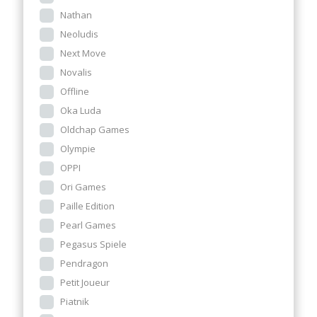
Nathan
Neoludis
Next Move
Novalis
Offline
Oka Luda
Oldchap Games
Olympie
OPPI
Ori Games
Paille Edition
Pearl Games
Pegasus Spiele
Pendragon
Petit Joueur
Piatnik