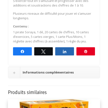
S’exercer tout en s’amusant et progresser avec des
additions et soustractions des chiffres de 1 à 10.
Plusieurs niveaux de difficulté pour jouer et s’amuser
longtemps.
Contenu :
1 pirate Soraya, 1 dé, 20 cartes de chiffres, 10 cartes
d’exercices, 5 cartes vierges, 1 carte Plus/Moins, 1
réglette avec chiffres (à assembler), 1 règle du jeu.
Partagez
Tweetez
Partagez
Épingle
Informations complémentaires
Produits similaires