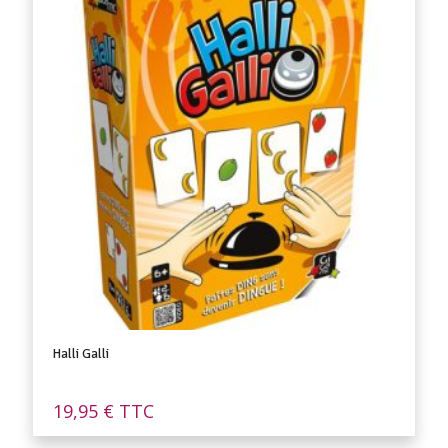
Halli Galli
19,95
€
TTC