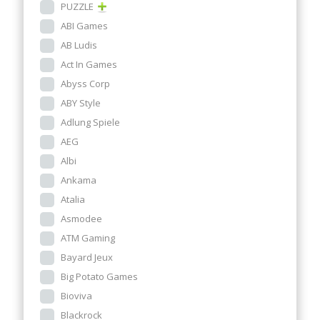
PUZZLE
ABI Games
AB Ludis
Act In Games
Abyss Corp
ABY Style
Adlung Spiele
AEG
Albi
Ankama
Atalia
Asmodee
ATM Gaming
Bayard Jeux
Big Potato Games
Bioviva
Blackrock