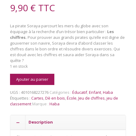
9,90
€
TTC
La pirate Soraya parcourt les mers du globe avec son
équipage à la recherche d’un trésor bien particulier :
Les
chiffres.
Pour prouver aux grands pirates qu’elle est digne de
gouverner son navire, Soraya devra d’abord classer les
chiffres dans le bon ordre et résoudre divers exercices. Qui
est doué avec les chiffres et saura aider Soraya dans sa
quête ?
1 en stock
quantité
Ajouter au panier
de
1,
UGS :
4010168227276
Catégories :
Éducatif
,
Enfant
,
Haba
2,
Étiquettes :
Cartes
,
Dè en bois
,
École
,
Jeu de chiffres
,
jeu de
3
classement
Marque :
Haba
Trésor
à
bâbord
Description