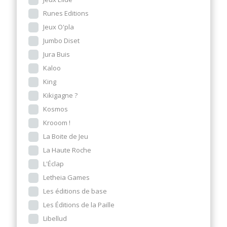
Runes Editions
Jeux O'pla
Jumbo Diset
Jura Buis
Kaloo
King
Kikigagne ?
Kosmos
Krooom !
La Boite de Jeu
La Haute Roche
L'Éclap
Letheia Games
Les éditions de base
Les Éditions de la Paille
Libellud