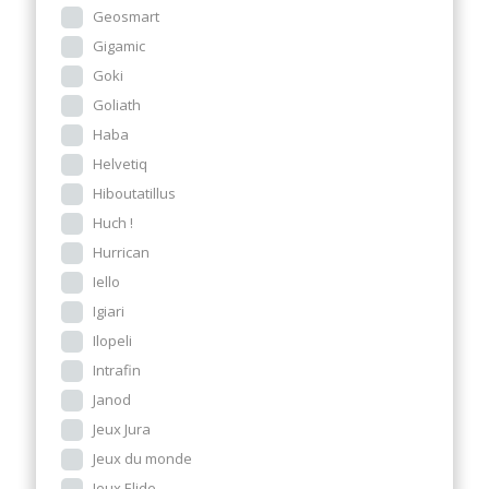
Geosmart
Gigamic
Goki
Goliath
Haba
Helvetiq
Hiboutatillus
Huch !
Hurrican
Iello
Igiari
Ilopeli
Intrafin
Janod
Jeux Jura
Jeux du monde
Jeux Elide