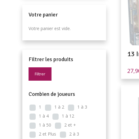
Votre panier
Votre panier est vide.
13 
Filtrer les produits
27,
Filtrer
Combien de joueurs
1
1 à 2
1 à 3
1 à 4
1 à 12
1 à 50
2 et +
2 et Plus
2 à 3