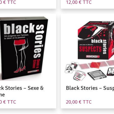
00
€
TTC
12,00
€
TTC
ck Stories – Sexe &
Black Stories – Sus
me
00
€
TTC
20,00
€
TTC