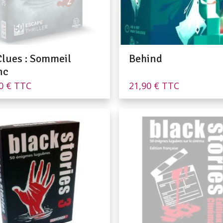
Clues : Sommeil
Behind
nc
00
€
TTC
21,90
€
TTC