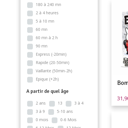
180 à 240 mn
2 à 4 heures
5 à 10 mn
60 mn
60 mn à 2 h
90 mn
Express (-20min)
Rapide (20-50min)
Vaillante (50min-2h)
Epique (+2h)
Bom
A partir de quel âge
31,
2 ans
13
3 à 4
3 à 9
5-10 ans
0 mois
0-6 Mois
6-12 Mois
12 Mois