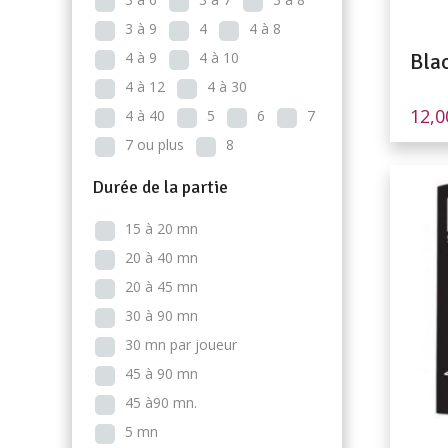
3 à 9
4
4 à 8
4 à 9
4 à 10
Blac
4 à 12
4 à 30
12,
4 à 40
5
6
7
7 ou plus
8
Durée de la partie
15 à 20 mn
20 à 40 mn
20 à 45 mn
30 à 90 mn
30 mn par joueur
45 à 90 mn
45 à90 mn.
5 mn