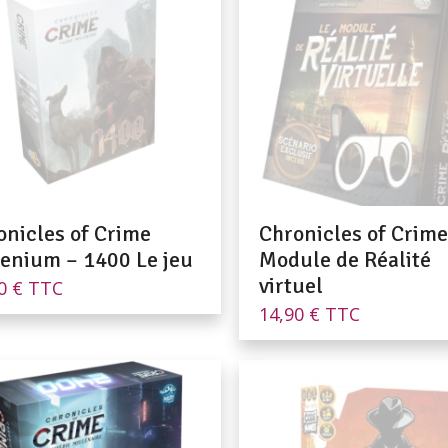
onicles of Crime
Chronicles of Crime
lenium – 1400 Le jeu
Module de Réalité
virtuel
00
€
TTC
14,90
€
TTC