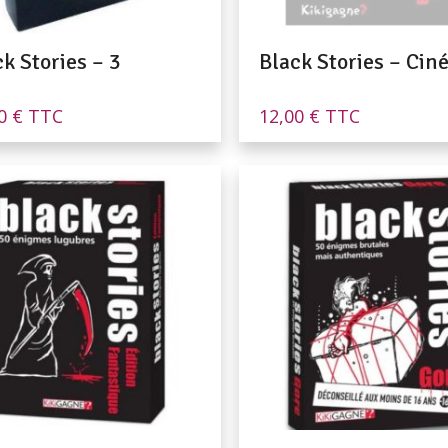
k Stories – 3
Black Stories – Ci
00
€
TTC
12,00
€
TTC