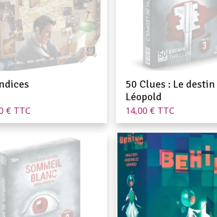
Indices
50 Clues : Le destin
Léopold
90
€
TTC
14,00
€
TTC