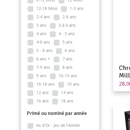
12-18 Mois
1-3 ans
2-4 ans
2-6 ans
3 ans
3 à 6 ans
4 ans
4 - 5 ans
4-6 ans
5 ans
5 - 8 ans
6 ans
6 ans +
7 ans
Chr
7-9 ans
8 ans
Mil
9 ans
10-15 ans
28,
16-18 ans
10 ans
12 ans
14 ans
16 ans
18 ans
Primé ou nominé par année
As d'Or - Jeu de l'Année