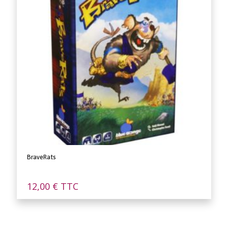
BraveRats
12,00
€
TTC