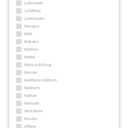
Ludonaute
Lui Même
Lumberjaks
Macajou
MAD
Makaka
Marbles
Mattel
Melissa & Doug
Mercier
Multifaces Editions
Multivers
Nathan
Neoludis
Next Move
Novalis
Offline