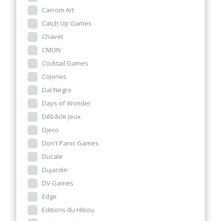
Carrom Art
Catch Up Games
Chavet
CMON
Cocktail Games
Cojones
Dal Negro
Days of Wonder
Débâcle Jeux
Djeco
Don't Panic Games
Ducale
Dujardin
DV Games
Edge
Editions du Hibou