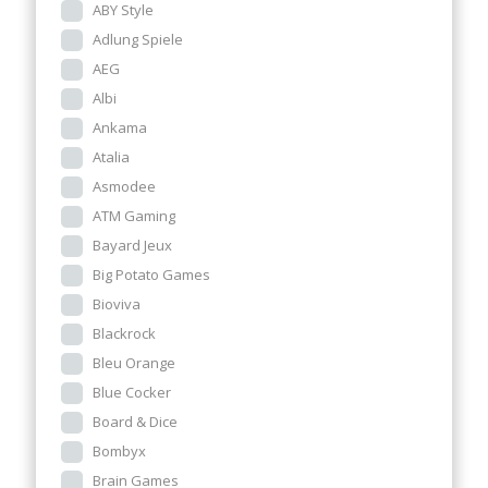
ABY Style
Adlung Spiele
AEG
Albi
Ankama
Atalia
Asmodee
ATM Gaming
Bayard Jeux
Big Potato Games
Bioviva
Blackrock
Bleu Orange
Blue Cocker
Board & Dice
Bombyx
Brain Games