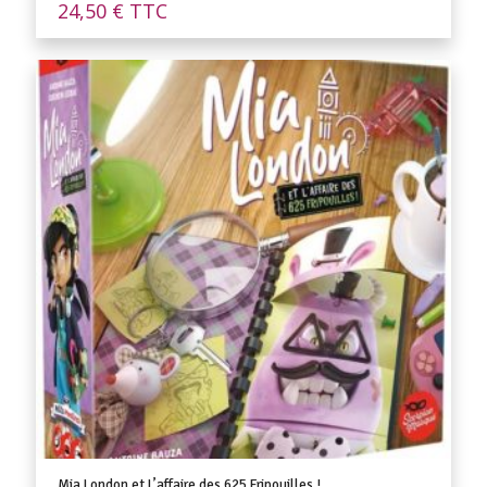
24,50
€
TTC
Mia London et L’affaire des 625 Fripouilles !