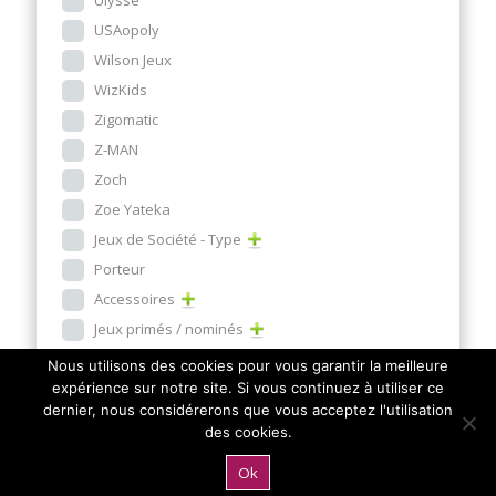
USAopoly
Wilson Jeux
WizKids
Zigomatic
Z-MAN
Zoch
Zoe Yateka
Jeux de Société - Type
Porteur
Accessoires
Jeux primés / nominés
Autres
Nous utilisons des cookies pour vous garantir la meilleure
expérience sur notre site. Si vous continuez à utiliser ce
Combien de joueurs
dernier, nous considérerons que vous acceptez l'utilisation
des cookies.
1
1 à 2
1 à 3
1 à 4
1 à 12
1 à 50
2 et +
2 et Plus
2 à 3
Ok