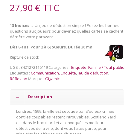
27,90
€
TTC
13 Indices…
Un jeu de déduction simple ! Posez les bonnes
questions aux joueurs pour devinez quelles cartes se cachent
dérrière votre paravant.
Dès 8 ans. Pour 2 à 6 Joueurs. Durée 30 mn.
Rupture de stock
UGS :
3421272116119
Catégories :
Enquête
,
Famille / Tout public
Étiquettes :
Communication
,
Enquête
,
Jeu de déduction
,
Réflexion
Marque :
Gigamic
Description
Londres, 1899, la ville est secouée par d’odieux crimes
dont les coupables restent introuvables. Scotland Yard
est dans le brouillard et a convoqué les meilleurs
détectives de la ville, dont vous faites partie, pour
résoudre les affaires non élucidées.