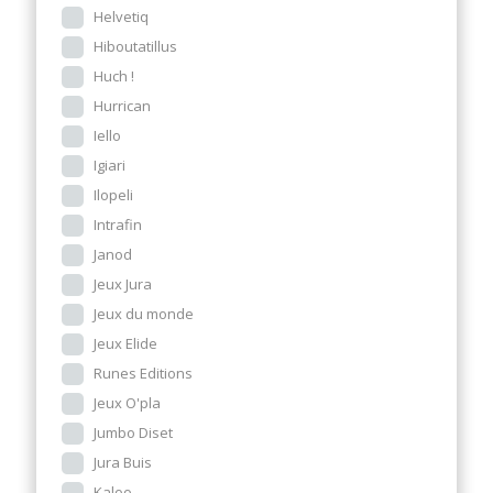
Helvetiq
Hiboutatillus
Huch !
Hurrican
Iello
Igiari
Ilopeli
Intrafin
Janod
Jeux Jura
Jeux du monde
Jeux Elide
Runes Editions
Jeux O'pla
Jumbo Diset
Jura Buis
Kaloo