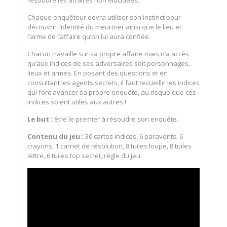
Chaque enquêteur devra utiliser son instinct pour
découvrir l’identité du meurtrier ainsi que le lieu et
l’arme de l’affaire qu’on lui aura confiée.
Chacun travaille sur sa propre affaire mais n’a accès
qu’aux indices de ses adversaires soit personnages,
lieux et armes. En posant des questions et en
consultant les agents secrets, il faut recueillir les indices
qui font avancer sa propre enquête, au risque que ces
indices soient utiles aux autres !
Le but :
être le premier à résoudre son enquête.
Contenu du jeu :
30 cartes indices, 6 paravents, 6
crayons, 1 carnet de résolution, 8 tuiles loupe, 8 tuiles
lettre, 6 tuiles top secret, règle du jeu.