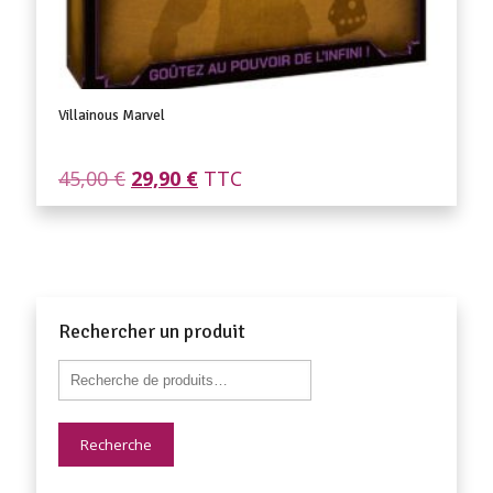
Villainous Marvel
Le
Le
45,00
€
29,90
€
TTC
prix
prix
initial
actuel
était :
est :
45,00 €.
29,90 €.
Rechercher un produit
Recherche