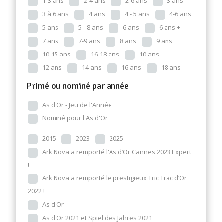
1-3 ans
2-4 ans
2-6 ans
3 ans
3 à 6 ans
4 ans
4 - 5 ans
4-6 ans
5 ans
5 - 8 ans
6 ans
6 ans +
7 ans
7-9 ans
8 ans
9 ans
10-15 ans
16-18 ans
10 ans
12 ans
14 ans
16 ans
18 ans
Primé ou nominé par année
As d'Or - Jeu de l'Année
Nominé pour l'As d'Or
2015
2023
2025
Ark Nova a remporté l'As d’Or Cannes 2023 Expert
!
Ark Nova a remporté le prestigieux Tric Trac d’Or
2022 !
As d'Or
As d'Or 2021 et Spiel des Jahres 2021