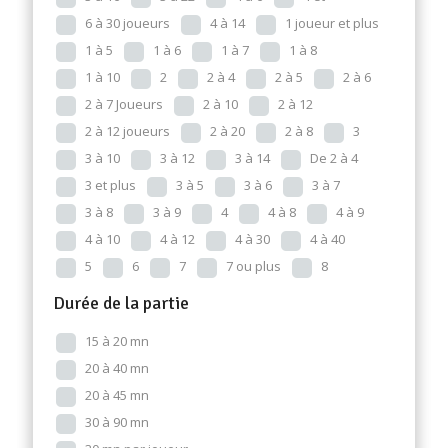
6 à 30 joueurs
4 à 14
1 joueur et plus
1 à 5
1 à 6
1 à 7
1 à 8
1 à 10
2
2 à 4
2 à 5
2 à 6
2 à 7 Joueurs
2 à 10
2 à 12
2 à 12 joueurs
2 à 20
2 à 8
3
3 à 10
3 à 12
3 à 14
De 2 à 4
3 et plus
3 à 5
3 à 6
3 à 7
3 à 8
3 à 9
4
4 à 8
4 à 9
4 à 10
4 à 12
4 à 30
4 à 40
5
6
7
7 ou plus
8
Durée de la partie
15 à 20 mn
20 à 40 mn
20 à 45 mn
30 à 90 mn