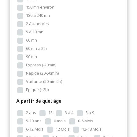
150 mn environ
180 à 240 mn
2 à 4 heures
5 à 10 mn
60 mn
60 mn à 2 h
90 mn
Express (-20min)
Rapide (20-50min)
Vaillante (50min-2h)
Epique (+2h)
A partir de quel âge
2 ans
13
3 à 4
3 à 9
5-10 ans
0 mois
0-6 Mois
6-12 Mois
12 Mois
12-18 Mois