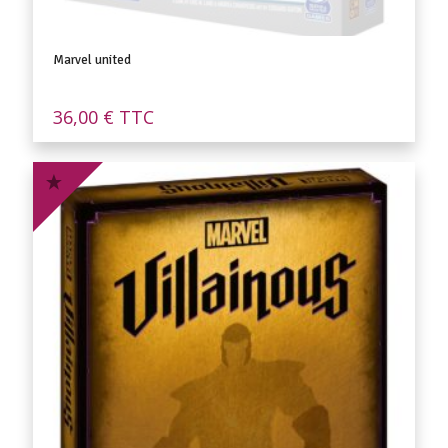
Marvel united
36,00
€
TTC