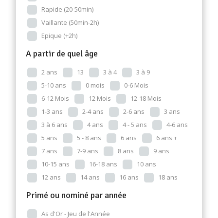
Rapide (20-50min)
Vaillante (50min-2h)
Epique (+2h)
A partir de quel âge
2 ans
13
3 à 4
3 à 9
5-10 ans
0 mois
0-6 Mois
6-12 Mois
12 Mois
12-18 Mois
1-3 ans
2-4 ans
2-6 ans
3 ans
3 à 6 ans
4 ans
4 - 5 ans
4-6 ans
5 ans
5 - 8 ans
6 ans
6 ans +
7 ans
7-9 ans
8 ans
9 ans
10-15 ans
16-18 ans
10 ans
12 ans
14 ans
16 ans
18 ans
Primé ou nominé par année
As d'Or - Jeu de l'Année