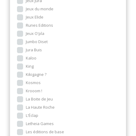
Jeux Jura
Jeux du monde
Jeux Elide
Runes Editions
Jeux O'pla
Jumbo Diset
Jura Buis
Kaloo
King
Kikigagne ?
Kosmos
Krooom !
La Boite de Jeu
La Haute Roche
L'Éclap
Letheia Games
Les éditions de base