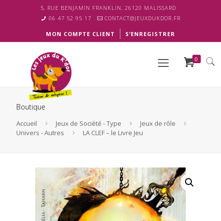
5, RUE BENJAMIN FRANKLIN, 26120 MALISSARD
06 47 52 95 17
CONTACT@JEUXDUKDOR.FR
MON COMPTE CLIENT
S’ENREGISTRER
0
Boutique
Accueil
Jeux de Société - Type
Jeux de rôle
Univers - Autres
LA CLEF – le Livre Jeu