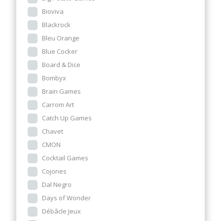
Bioviva
Blackrock
Bleu Orange
Blue Cocker
Board & Dice
Bombyx
Brain Games
Carrom Art
Catch Up Games
Chavet
CMON
Cocktail Games
Cojones
Dal Negro
Days of Wonder
Débâcle Jeux