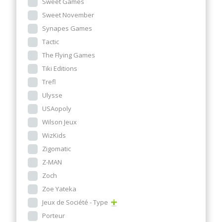
Sweet Games
Sweet November
Synapes Games
Tactic
The Flying Games
Tiki Editions
Trefl
Ulysse
USAopoly
Wilson Jeux
WizKids
Zigomatic
Z-MAN
Zoch
Zoe Yateka
Jeux de Société - Type
Porteur