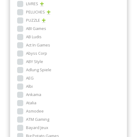
LIVRES
PELUCHES
PUZZLE
ABI Games
AB Ludis
Act In Games
Abyss Corp
ABY Style
Adlung Spiele
AEG
Albi
Ankama
Atalia
Asmodee
ATM Gaming
Bayard Jeux
Big Potato Games