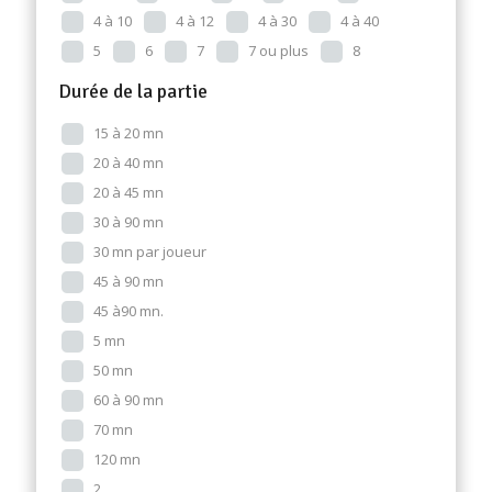
4 à 10
4 à 12
4 à 30
4 à 40
5
6
7
7 ou plus
8
Durée de la partie
15 à 20 mn
20 à 40 mn
20 à 45 mn
30 à 90 mn
30 mn par joueur
45 à 90 mn
45 à90 mn.
5 mn
50 mn
60 à 90 mn
70 mn
120 mn
2