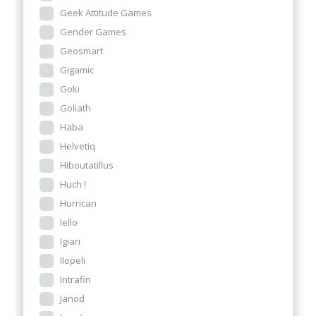
Geek Attitude Games
Gender Games
Geosmart
Gigamic
Goki
Goliath
Haba
Helvetiq
Hiboutatillus
Huch !
Hurrican
Iello
Igiari
Ilopeli
Intrafin
Janod