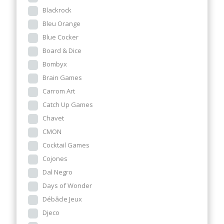
Blackrock
Bleu Orange
Blue Cocker
Board & Dice
Bombyx
Brain Games
Carrom Art
Catch Up Games
Chavet
CMON
Cocktail Games
Cojones
Dal Negro
Days of Wonder
Débâcle Jeux
Djeco