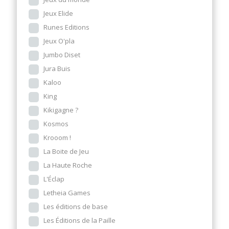
Jeux Elide
Runes Editions
Jeux O'pla
Jumbo Diset
Jura Buis
Kaloo
King
Kikigagne ?
Kosmos
Krooom !
La Boite de Jeu
La Haute Roche
L'Éclap
Letheia Games
Les éditions de base
Les Éditions de la Paille