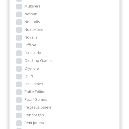
Multivers
Nathan
Neoludis
Next Move
Novalis
Offline
Oka Luda
Oldchap Games
Olympie
OPPI
Ori Games
Paille Edition
Pearl Games
Pegasus Spiele
Pendragon
Petit Joueur