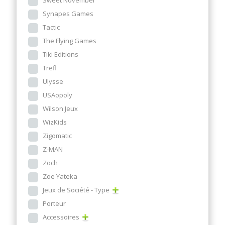
Sweet November
Synapes Games
Tactic
The Flying Games
Tiki Editions
Trefl
Ulysse
USAopoly
Wilson Jeux
WizKids
Zigomatic
Z-MAN
Zoch
Zoe Yateka
Jeux de Société - Type
Porteur
Accessoires