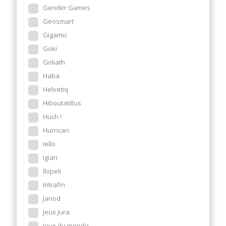
Gender Games
Geosmart
Gigamic
Goki
Goliath
Haba
Helvetiq
Hiboutatillus
Huch !
Hurrican
Iello
Igiari
Ilopeli
Intrafin
Janod
Jeux Jura
Jeux du monde