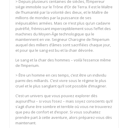
> Depuis plusieurs centaines de siècles, l’Empereur
siège immobile sur le Trône d’Or de Terra. Il est le Maître
de l’humanité par la volonté des dieux, et le Maître de
millions de mondes par la puissance de ses
inépuisables armées. Mais ce n’est plus qu’un cadavre
putréfié, frémissant imperceptiblement sous l’effet des
machines du Moyen-Âge technologique qui le
maintiennent en vie. Seigneur Charogne de l’Imperium
auquel des milliers d’âmes sont sacrifiées chaque jour,
et pour qui le sang est bu et la chair dévorée.
Le sang et la chair des hommes – voilà l’essence même
de l’Imperium.
> Être un homme en ces temps, c’est être un individu
parmi des milliards. C’est vivre sous le régime le plus
cruel et le plus sanglant qu’il soit possible d’imaginer.
C’est un univers que vous pouvez explorer dès
aujourd’hui – si vous l’osez – mais soyez conscients qu’il
s’agit d’une ère sombre et terrible où vous ne trouverez
que peu de confort et d’espoir. Si vous souhaitez
prendre part à cette aventure, alors préparez-vous dès
maintenant.