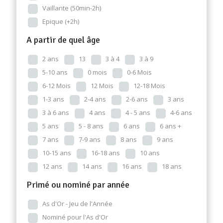
Vaillante (50min-2h)
Epique (+2h)
A partir de quel âge
2 ans
13
3 à 4
3 à 9
5-10 ans
0 mois
0-6 Mois
6-12 Mois
12 Mois
12-18 Mois
1-3 ans
2-4 ans
2-6 ans
3 ans
3 à 6 ans
4 ans
4 - 5 ans
4-6 ans
5 ans
5 - 8 ans
6 ans
6 ans +
7 ans
7-9 ans
8 ans
9 ans
10-15 ans
16-18 ans
10 ans
12 ans
14 ans
16 ans
18 ans
Primé ou nominé par année
As d'Or - Jeu de l'Année
Nominé pour l'As d'Or