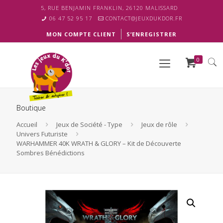
5, RUE BENJAMIN FRANKLIN, 26120 MALISSARD
06 47 52 95 17
CONTACT@JEUXDUKDOR.FR
MON COMPTE CLIENT
S’ENREGISTRER
0
Boutique
Accueil
Jeux de Société - Type
Jeux de rôle
Univers Futuriste
WARHAMMER 40K WRATH & GLORY – Kit de Découverte
Sombres Bénédictions