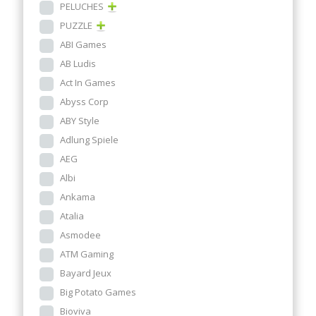
PELUCHES
PUZZLE
ABI Games
AB Ludis
Act In Games
Abyss Corp
ABY Style
Adlung Spiele
AEG
Albi
Ankama
Atalia
Asmodee
ATM Gaming
Bayard Jeux
Big Potato Games
Bioviva