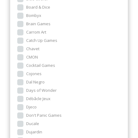
Board & Dice
Bombyx
Brain Games
Carrom Art
Catch Up Games
Chavet
CMON
Cocktail Games
Cojones
Dal Negro
Days of Wonder
Débâcle Jeux
Djeco
Don't Panic Games
Ducale
Dujardin