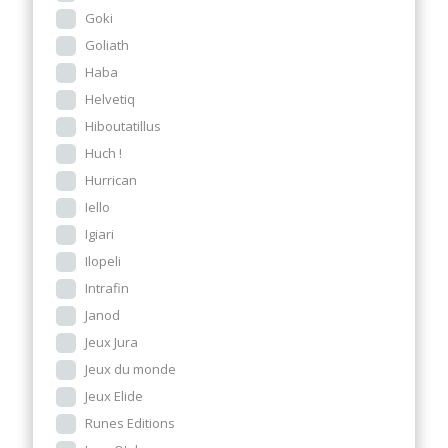
Goki
Goliath
Haba
Helvetiq
Hiboutatillus
Huch !
Hurrican
Iello
Igiari
Ilopeli
Intrafin
Janod
Jeux Jura
Jeux du monde
Jeux Elide
Runes Editions