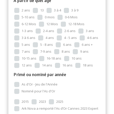
A partir de quel âge
2 ans
13
3 à 4
3 à 9
5-10 ans
0 mois
0-6 Mois
6-12 Mois
12 Mois
12-18 Mois
1-3 ans
2-4 ans
2-6 ans
3 ans
3 à 6 ans
4 ans
4 - 5 ans
4-6 ans
5 ans
5 - 8 ans
6 ans
6 ans +
7 ans
7-9 ans
8 ans
9 ans
10-15 ans
16-18 ans
10 ans
12 ans
14 ans
16 ans
18 ans
Primé ou nominé par année
As d'Or - Jeu de l'Année
Nominé pour l'As d'Or
2015
2023
2025
Ark Nova a remporté l'As d’Or Cannes 2023 Expert