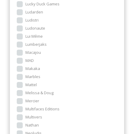
Lucky Duck Games
Ludarden
Ludistri
Ludonaute
Lui Même
Lumberjaks
Macajou
MAD
Makaka
Marbles
Mattel
Melissa & Doug
Mercier
Multifaces Editions
Multivers
Nathan
Neoludis