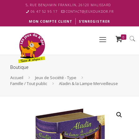
5, RUE BENJAMIN FRANKLIN, 26120 MALISSARD
06 47 52 95 17
CONTACT@JEUXDUKDOR.FR
MON COMPTE CLIENT
S’ENREGISTRER
0
Boutique
Accueil
Jeux de Société - Type
Famille / Tout public
Aladin & la Lampe Merveilleuse