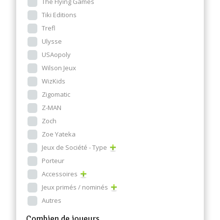
The Flying Games
Tiki Editions
Trefl
Ulysse
USAopoly
Wilson Jeux
WizKids
Zigomatic
Z-MAN
Zoch
Zoe Yateka
Jeux de Société - Type
Porteur
Accessoires
Jeux primés / nominés
Autres
Combien de joueurs