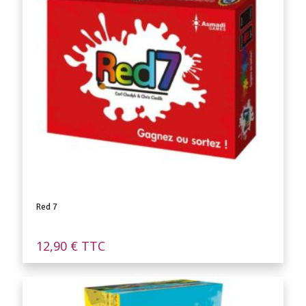
Red 7
12,90
€
TTC