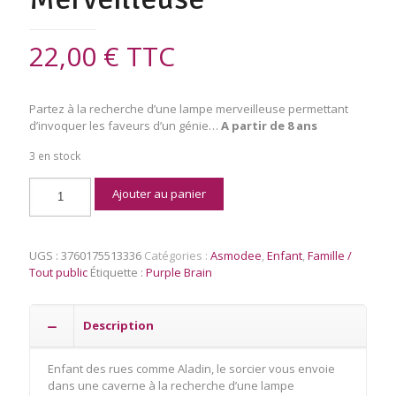
22,00
€
TTC
Partez à la recherche d’une lampe merveilleuse permettant
d’invoquer les faveurs d’un génie…
A partir de 8 ans
3 en stock
quantité
Ajouter au panier
de
Aladin
&
la
UGS :
3760175513336
Catégories :
Asmodee
,
Enfant
,
Famille /
Lampe
Tout public
Étiquette :
Purple Brain
Merveilleuse
Description
Enfant des rues comme Aladin, le sorcier vous envoie
dans une caverne à la recherche d’une lampe