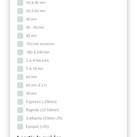
30 à 45 mn
30 à 60 mn
40 mn
45 - 60 mn
45 mn
150 mn environ
180 à 240 mn
2 à 4 heures
5 à 10 mn
60 mn
60 mn à 2 h
90 mn
Express (-20min)
Rapide (20-50min)
Vaillante (50min-2h)
Epique (+2h)