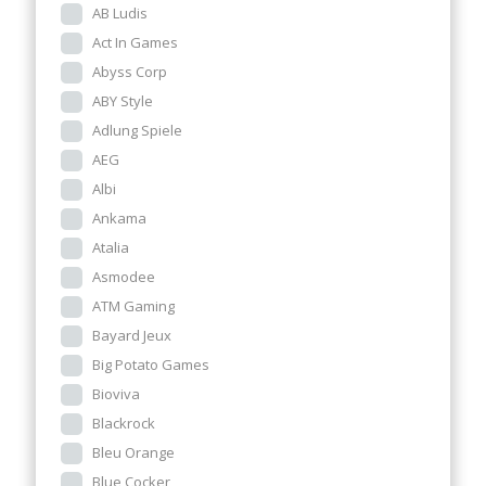
AB Ludis
Act In Games
Abyss Corp
ABY Style
Adlung Spiele
AEG
Albi
Ankama
Atalia
Asmodee
ATM Gaming
Bayard Jeux
Big Potato Games
Bioviva
Blackrock
Bleu Orange
Blue Cocker