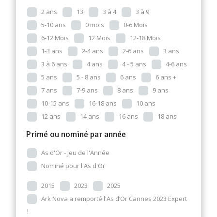
2 ans
13
3 à 4
3 à 9
5-10 ans
0 mois
0-6 Mois
6-12 Mois
12 Mois
12-18 Mois
1-3 ans
2-4 ans
2-6 ans
3 ans
3 à 6 ans
4 ans
4 - 5 ans
4-6 ans
5 ans
5 - 8 ans
6 ans
6 ans +
7 ans
7-9 ans
8 ans
9 ans
10-15 ans
16-18 ans
10 ans
12 ans
14 ans
16 ans
18 ans
Primé ou nominé par année
As d'Or - Jeu de l'Année
Nominé pour l'As d'Or
2015
2023
2025
Ark Nova a remporté l'As d’Or Cannes 2023 Expert
!