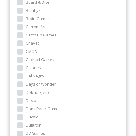
Board & Dice
Bombyx
Brain Games
Carrom Art
Catch Up Games
Chavet
CMON
Cocktail Games
Cojones
Dal Negro
Days of Wonder
Débâcle Jeux
Djeco
Don't Panic Games
Ducale
Dujardin
DV Games