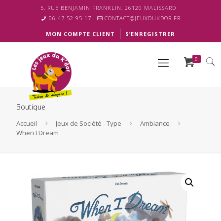
5, RUE BENJAMIN FRANKLIN, 26120 MALISSARD
06 47 52 95 17
CONTACT@JEUXDUKDOR.FR
MON COMPTE CLIENT
S’ENREGISTRER
0
Boutique
Accueil
Jeux de Société - Type
Ambiance
When I Dream