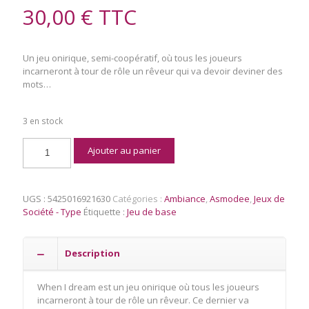
30,00
€
TTC
Un jeu onirique, semi-coopératif, où tous les joueurs
incarneront à tour de rôle un rêveur qui va devoir deviner des
mots…
3 en stock
quantité
Ajouter au panier
de
When
I
Dream
UGS :
5425016921630
Catégories :
Ambiance
,
Asmodee
,
Jeux de
Société - Type
Étiquette :
Jeu de base
Description
When I dream est un jeu onirique où tous les joueurs
incarneront à tour de rôle un rêveur. Ce dernier va