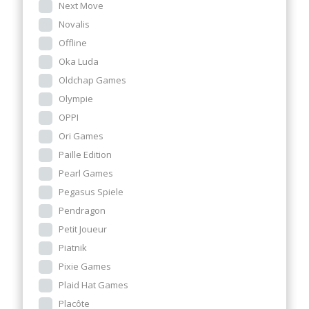
Next Move
Novalis
Offline
Oka Luda
Oldchap Games
Olympie
OPPI
Ori Games
Paille Edition
Pearl Games
Pegasus Spiele
Pendragon
Petit Joueur
Piatnik
Pixie Games
Plaid Hat Games
Placôte