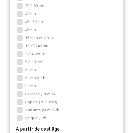
30 à 60 mn
40 mn
45 - 60 mn
45 mn
150 mn environ
180 à 240 mn
2 à 4 heures
5 à 10 mn
60 mn
60 mn à 2 h
90 mn
Express (-20min)
Rapide (20-50min)
Vaillante (50min-2h)
Epique (+2h)
A partir de quel âge