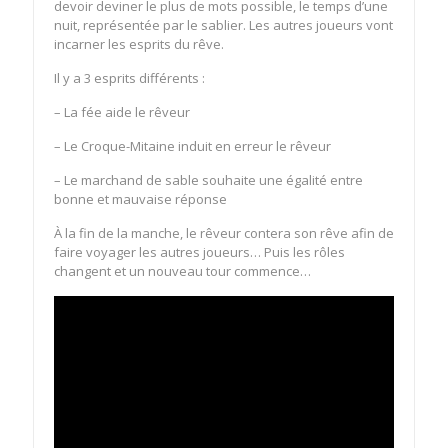
devoir deviner le plus de mots possible, le temps d’une
nuit, représentée par le sablier. Les autres joueurs vont
incarner les esprits du rêve.
Il y a 3 esprits différents :
– La fée aide le rêveur
– Le Croque-Mitaine induit en erreur le rêveur
– Le marchand de sable souhaite une égalité entre
bonne et mauvaise réponse
À la fin de la manche, le rêveur contera son rêve afin de
faire voyager les autres joueurs… Puis les rôles
changent et un nouveau tour commence…