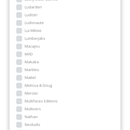
Ludarden
Ludistri
Ludonaute
Lui Même
Lumberjaks
Macajou
MAD
Makaka
Marbles
Mattel
Melissa & Doug
Mercier
Multifaces Editions
Multivers
Nathan
Neoludis