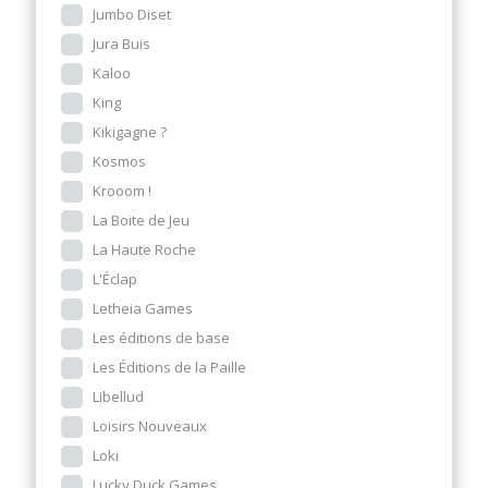
Jumbo Diset
Jura Buis
Kaloo
King
Kikigagne ?
Kosmos
Krooom !
La Boite de Jeu
La Haute Roche
L'Éclap
Letheia Games
Les éditions de base
Les Éditions de la Paille
Libellud
Loisirs Nouveaux
Loki
Lucky Duck Games