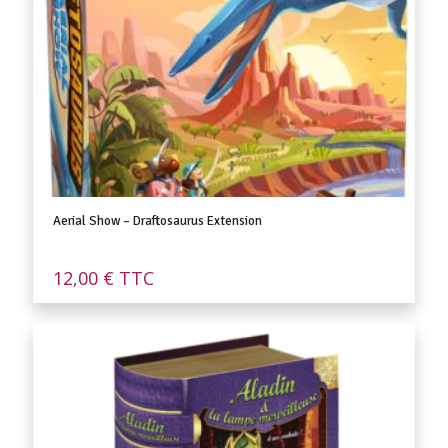
Aerial Show – Draftosaurus Extension
12,00
€
TTC