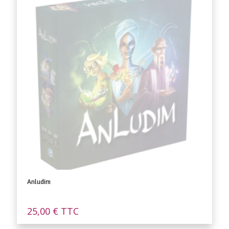
Anludim
25,00
€
TTC