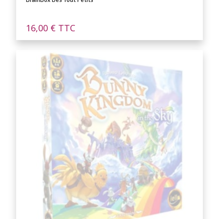
BrainBox Des Tout Petits
16,00
€
TTC