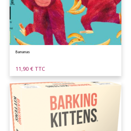
Bananas
11,90
€
TTC