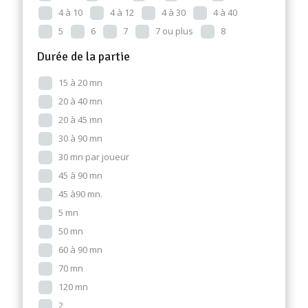
4 à 10
4 à 12
4 à 30
4 à 40
5
6
7
7 ou plus
8
Durée de la partie
15 à 20 mn
20 à 40 mn
20 à 45 mn
30 à 90 mn
30 mn par joueur
45 à 90 mn
45 à90 mn.
5 mn
50 mn
60 à 90 mn
70 mn
120 mn
2