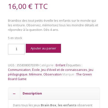
16,00
€
TTC
BrainBox des tout petits éveille les enfants sur le monde qui
les entoure. Observez, mémorisez tous les moindre détails et
répondez à la question. Dès 4 ans.
5 en stock
quantité
Ajouter au panier
de
BrainBox
Des
Tout
UGS :
3558380070399
Catégorie :
Enfant
Étiquettes :
Petits
Communication
,
École
,
Jeu d'éveil et de connaissances
,
Jeu
pédagogique
,
Mémoire
,
Observation
Marque :
The Green
Board Game
Description
Dans tous les jeux
Brain Box
,
les enfants
observent