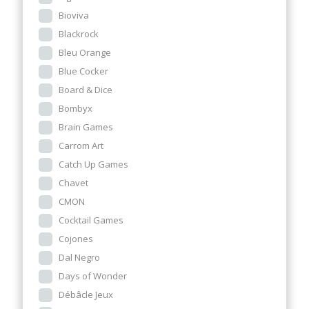
Bioviva
Blackrock
Bleu Orange
Blue Cocker
Board & Dice
Bombyx
Brain Games
Carrom Art
Catch Up Games
Chavet
CMON
Cocktail Games
Cojones
Dal Negro
Days of Wonder
Débâcle Jeux