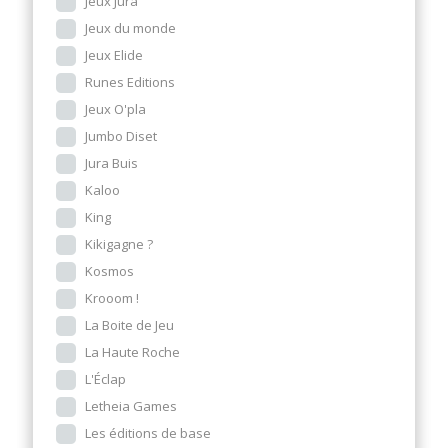
Jeux Jura
Jeux du monde
Jeux Elide
Runes Editions
Jeux O'pla
Jumbo Diset
Jura Buis
Kaloo
King
Kikigagne ?
Kosmos
Krooom !
La Boite de Jeu
La Haute Roche
L'Éclap
Letheia Games
Les éditions de base