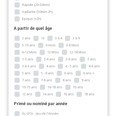
Rapide (20-50min)
Vaillante (50min-2h)
Epique (+2h)
A partir de quel âge
2 ans
13
3 à 4
3 à 9
5-10 ans
0 mois
0-6 Mois
6-12 Mois
12 Mois
12-18 Mois
1-3 ans
2-4 ans
2-6 ans
3 ans
3 à 6 ans
4 ans
4 - 5 ans
4-6 ans
5 ans
5 - 8 ans
6 ans
6 ans +
7 ans
7-9 ans
8 ans
9 ans
10-15 ans
16-18 ans
10 ans
12 ans
14 ans
16 ans
18 ans
Primé ou nominé par année
As d'Or - Jeu de l'Année