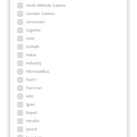
Geek Attitude Games
Gender Games
Geosmart
Gigamic
Goki
Goliath
Haba
Helvetiq
Hiboutatillus
Huch !
Hurrican
Iello
Igiari
Ilopeli
Intrafin
Janod