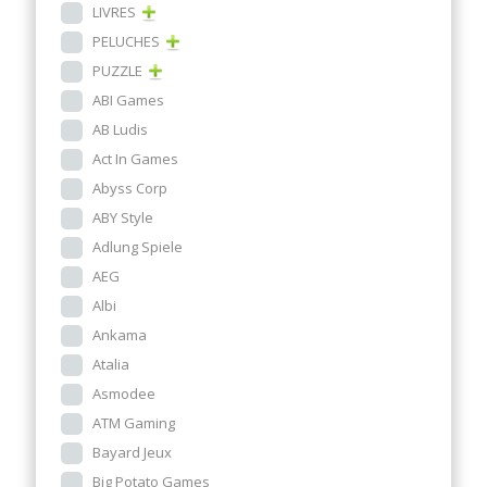
LIVRES
PELUCHES
PUZZLE
ABI Games
AB Ludis
Act In Games
Abyss Corp
ABY Style
Adlung Spiele
AEG
Albi
Ankama
Atalia
Asmodee
ATM Gaming
Bayard Jeux
Big Potato Games