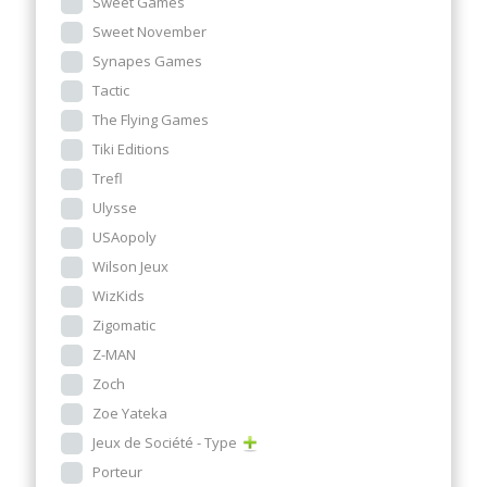
Sweet Games
Sweet November
Synapes Games
Tactic
The Flying Games
Tiki Editions
Trefl
Ulysse
USAopoly
Wilson Jeux
WizKids
Zigomatic
Z-MAN
Zoch
Zoe Yateka
Jeux de Société - Type
Porteur