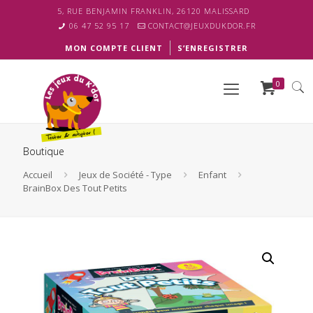
5, RUE BENJAMIN FRANKLIN, 26120 MALISSARD
06 47 52 95 17
CONTACT@JEUXDUKDOR.FR
MON COMPTE CLIENT
S’ENREGISTRER
0
Boutique
Accueil
Jeux de Société - Type
Enfant
BrainBox Des Tout Petits