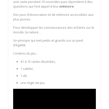
une carte pendant 10 secondes puis répondent à des
questions qui font appel à leur
mémoire
.
Des jeux d’observation et de mémoire accessibles aux
plus jeunes.
Pour développer les connaissances des enfants sur le
monde, la nature…
Un principe qui met petits et grands sur un pied
d’égalité.
Contenu du jeu :
41 à 72 cartes illustrées,
1 sablier,
1 dé,
une règle de jeu.