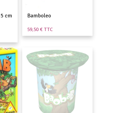
25 cm
Bamboleo
59,50
€
TTC