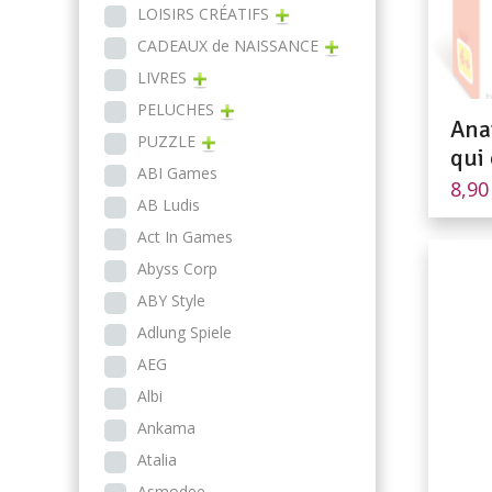
LOISIRS CRÉATIFS
CADEAUX de NAISSANCE
LIVRES
PELUCHES
Anat
PUZZLE
qui
ABI Games
8,9
AB Ludis
Act In Games
Abyss Corp
ABY Style
Adlung Spiele
AEG
Albi
Ankama
Atalia
Asmodee