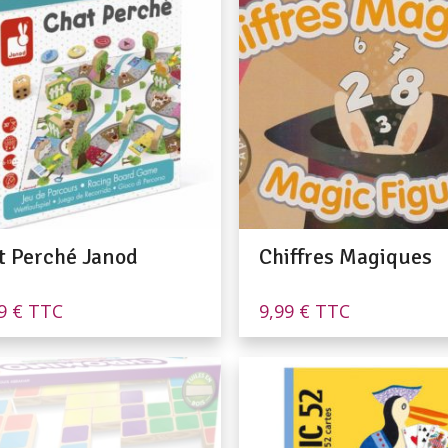
t Perché Janod
Chiffres Magiques
99
€
TTC
9,99
€
TTC