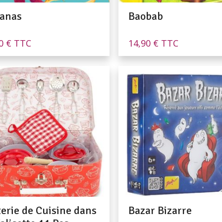
anas
Baobab
90
€
TTC
14,90
€
TTC
terie de Cuisine dans
Bazar Bizarre