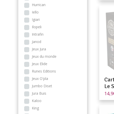
Hurrican
Iello
Igiari
Ilopeli
Intrafin
Janod
Jeux Jura
Jeux du monde
Jeux Elide
Runes Editions
Car
Jeux O'pla
Le 
Jumbo Diset
14,
Jura Buis
Kaloo
King