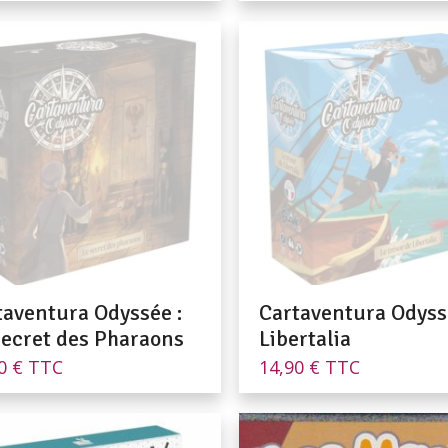
taventura Odyssée :
Cartaventura Odyss
Secret des Pharaons
Libertalia
90
€
TTC
14,90
€
TTC