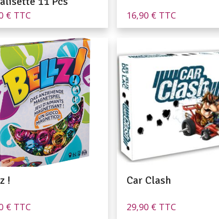
alisette 11 Pcs
90
€
TTC
16,90
€
TTC
z !
Car Clash
90
€
TTC
29,90
€
TTC