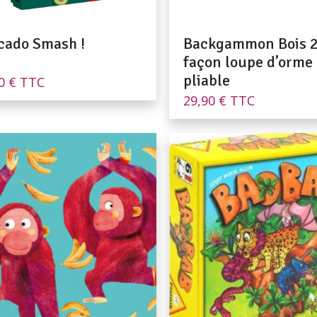
cado Smash !
Backgammon Bois 
façon loupe d’orme
pliable
90
€
TTC
29,90
€
TTC