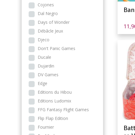
Cojones
Ban
Dal Negro
Days of Wonder
11,
Débâcle Jeux
Djeco
Don't Panic Games
Ducale
Dujardin
DV Games
Edge
Editions du Hibou
Editions Ludomix
FFG Fantasy Flight Games
Flip Flap Edition
Bat
Fournier