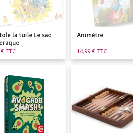
ole la tuile Le sac
Animètre
 craque
0
€
TTC
14,99
€
TTC