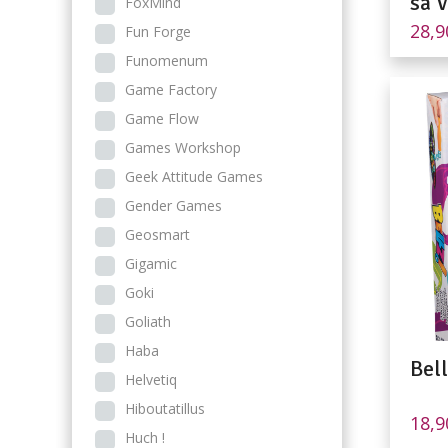
sa V
FoxMind
28,
Fun Forge
Funomenum
Game Factory
Game Flow
Games Workshop
Geek Attitude Games
Gender Games
Geosmart
Gigamic
Goki
Goliath
Haba
Bell
Helvetiq
Hiboutatillus
18,
Huch !