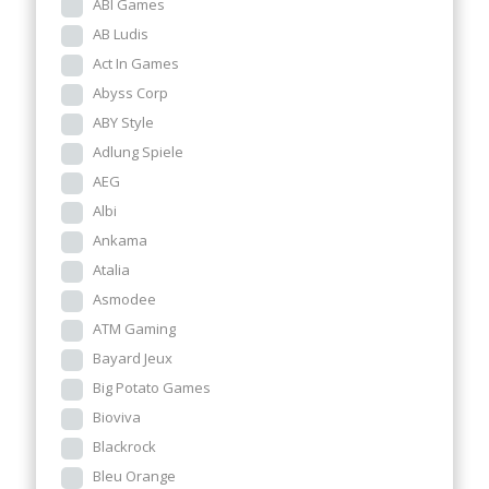
ABI Games
AB Ludis
Act In Games
Abyss Corp
ABY Style
Adlung Spiele
AEG
Albi
Ankama
Atalia
Asmodee
ATM Gaming
Bayard Jeux
Big Potato Games
Bioviva
Blackrock
Bleu Orange