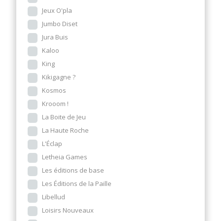
Jeux O'pla
Jumbo Diset
Jura Buis
Kaloo
King
Kikigagne ?
Kosmos
Krooom !
La Boite de Jeu
La Haute Roche
L'Éclap
Letheia Games
Les éditions de base
Les Éditions de la Paille
Libellud
Loisirs Nouveaux