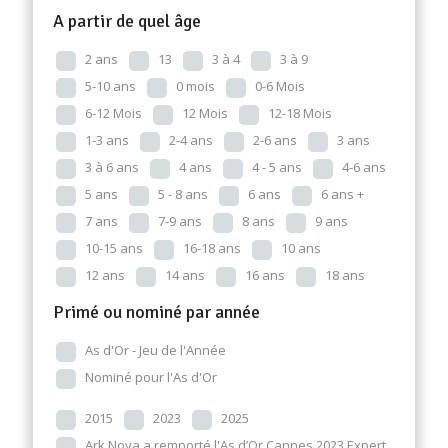
A partir de quel âge
2 ans
13
3 à 4
3 à 9
5-10 ans
0 mois
0-6 Mois
6-12 Mois
12 Mois
12-18 Mois
1-3 ans
2-4 ans
2-6 ans
3 ans
3 à 6 ans
4 ans
4 - 5 ans
4-6 ans
5 ans
5 - 8 ans
6 ans
6 ans +
7 ans
7-9 ans
8 ans
9 ans
10-15 ans
16-18 ans
10 ans
12 ans
14 ans
16 ans
18 ans
Primé ou nominé par année
As d'Or - Jeu de l'Année
Nominé pour l'As d'Or
2015
2023
2025
Ark Nova a remporté l'As d’Or Cannes 2023 Expert