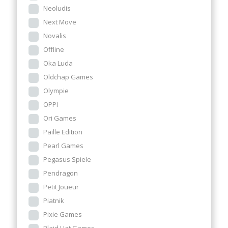
Neoludis
Next Move
Novalis
Offline
Oka Luda
Oldchap Games
Olympie
OPPI
Ori Games
Paille Edition
Pearl Games
Pegasus Spiele
Pendragon
Petit Joueur
Piatnik
Pixie Games