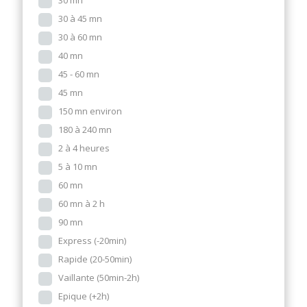
30 mn
30 à 45 mn
30 à 60 mn
40 mn
45 - 60 mn
45 mn
150 mn environ
180 à 240 mn
2 à 4 heures
5 à 10 mn
60 mn
60 mn à 2 h
90 mn
Express (-20min)
Rapide (20-50min)
Vaillante (50min-2h)
Epique (+2h)