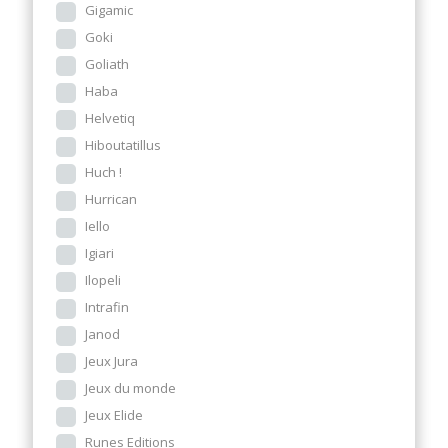
Gigamic
Goki
Goliath
Haba
Helvetiq
Hiboutatillus
Huch !
Hurrican
Iello
Igiari
Ilopeli
Intrafin
Janod
Jeux Jura
Jeux du monde
Jeux Elide
Runes Editions