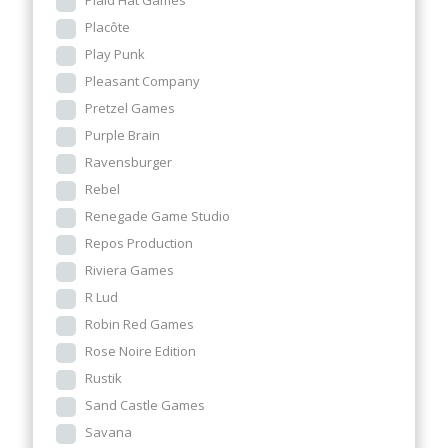
Plaid Hat Games
Placôte
Play Punk
Pleasant Company
Pretzel Games
Purple Brain
Ravensburger
Rebel
Renegade Game Studio
Repos Production
Riviera Games
R Lud
Robin Red Games
Rose Noire Edition
Rustik
Sand Castle Games
Savana