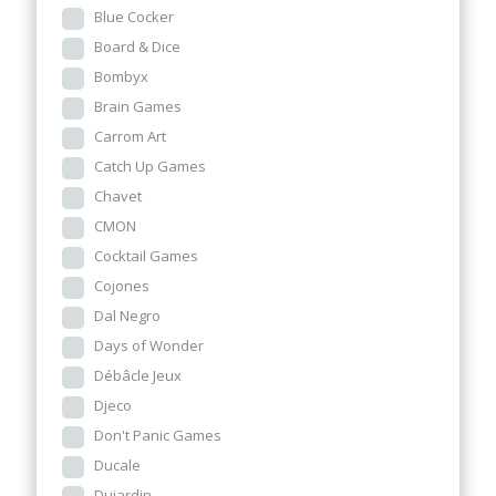
Blue Cocker
Board & Dice
Bombyx
Brain Games
Carrom Art
Catch Up Games
Chavet
CMON
Cocktail Games
Cojones
Dal Negro
Days of Wonder
Débâcle Jeux
Djeco
Don't Panic Games
Ducale
Dujardin