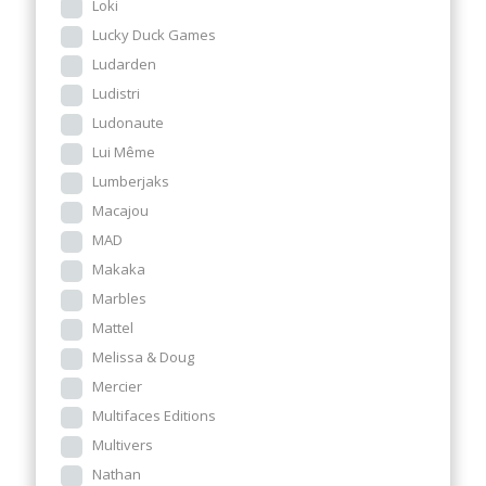
Loki
Lucky Duck Games
Ludarden
Ludistri
Ludonaute
Lui Même
Lumberjaks
Macajou
MAD
Makaka
Marbles
Mattel
Melissa & Doug
Mercier
Multifaces Editions
Multivers
Nathan