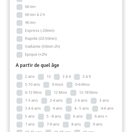
60 mn
60 mn à 2 h
90 mn
Express (-20min)
Rapide (20-50min)
Vaillante (50min-2h)
Epique (+2h)
A partir de quel âge
2 ans
13
3 à 4
3 à 9
5-10 ans
0 mois
0-6 Mois
6-12 Mois
12 Mois
12-18 Mois
1-3 ans
2-4 ans
2-6 ans
3 ans
3 à 6 ans
4 ans
4 - 5 ans
4-6 ans
5 ans
5 - 8 ans
6 ans
6 ans +
7 ans
7-9 ans
8 ans
9 ans