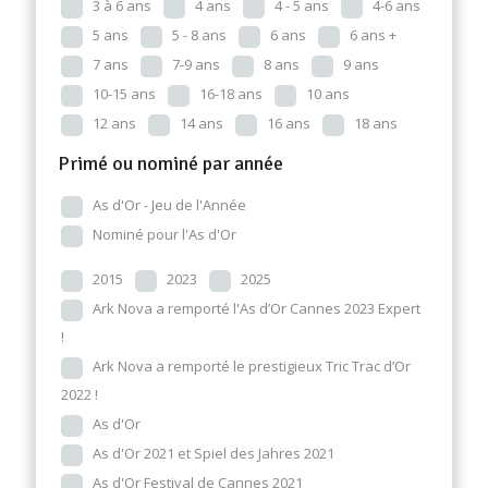
3 à 6 ans
4 ans
4 - 5 ans
4-6 ans
5 ans
5 - 8 ans
6 ans
6 ans +
7 ans
7-9 ans
8 ans
9 ans
10-15 ans
16-18 ans
10 ans
12 ans
14 ans
16 ans
18 ans
Primé ou nominé par année
As d'Or - Jeu de l'Année
Nominé pour l'As d'Or
2015
2023
2025
Ark Nova a remporté l'As d’Or Cannes 2023 Expert
!
Ark Nova a remporté le prestigieux Tric Trac d’Or
2022 !
As d'Or
As d'Or 2021 et Spiel des Jahres 2021
As d'Or Festival de Cannes 2021