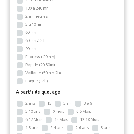
150 mn environ
180 à 240 mn
2 à 4 heures
5 à 10 mn
60 mn
60 mn à 2 h
90 mn
Express (-20min)
Rapide (20-50min)
Vaillante (50min-2h)
Epique (+2h)
A partir de quel âge
2 ans
13
3 à 4
3 à 9
5-10 ans
0 mois
0-6 Mois
6-12 Mois
12 Mois
12-18 Mois
1-3 ans
2-4 ans
2-6 ans
3 ans