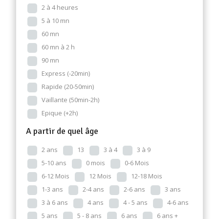
2 à 4 heures
5 à 10 mn
60 mn
60 mn à 2 h
90 mn
Express (-20min)
Rapide (20-50min)
Vaillante (50min-2h)
Epique (+2h)
A partir de quel âge
2 ans
13
3 à 4
3 à 9
5-10 ans
0 mois
0-6 Mois
6-12 Mois
12 Mois
12-18 Mois
1-3 ans
2-4 ans
2-6 ans
3 ans
3 à 6 ans
4 ans
4 - 5 ans
4-6 ans
5 ans
5 - 8 ans
6 ans
6 ans +