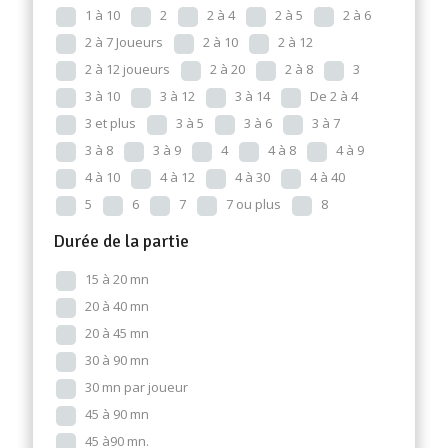
1 à 10
2
2 à 4
2 à 5
2 à 6
2 à 7 Joueurs
2 à 10
2 à 12
2 à 12 joueurs
2 à 20
2 à 8
3
3 à 10
3 à 12
3 à 14
De 2 à 4
3 et plus
3 à 5
3 à 6
3 à 7
3 à 8
3 à 9
4
4 à 8
4 à 9
4 à 10
4 à 12
4 à 30
4 à 40
5
6
7
7 ou plus
8
Durée de la partie
15 à 20 mn
20 à 40 mn
20 à 45 mn
30 à 90 mn
30 mn par joueur
45 à 90 mn
45 à90 mn.