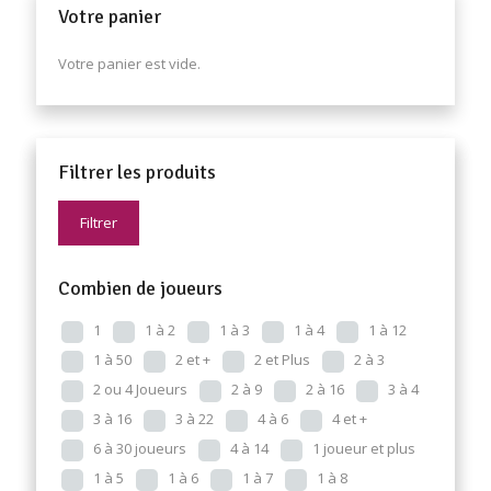
Votre panier
Votre panier est vide.
Filtrer les produits
Filtrer
Combien de joueurs
1
1 à 2
1 à 3
1 à 4
1 à 12
1 à 50
2 et +
2 et Plus
2 à 3
2 ou 4 Joueurs
2 à 9
2 à 16
3 à 4
3 à 16
3 à 22
4 à 6
4 et +
6 à 30 joueurs
4 à 14
1 joueur et plus
1 à 5
1 à 6
1 à 7
1 à 8