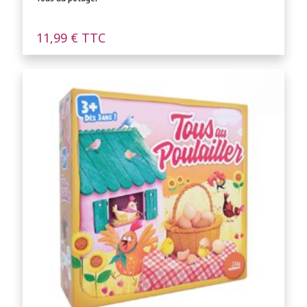
11,99
€
TTC