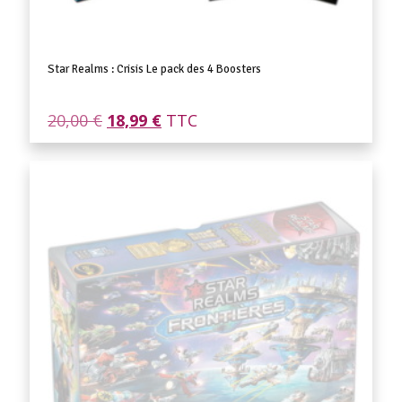
Star Realms : Crisis Le pack des 4 Boosters
Le
Le
20,00
€
18,99
€
TTC
prix
prix
initial
actuel
était :
est :
20,00 €.
18,99 €.