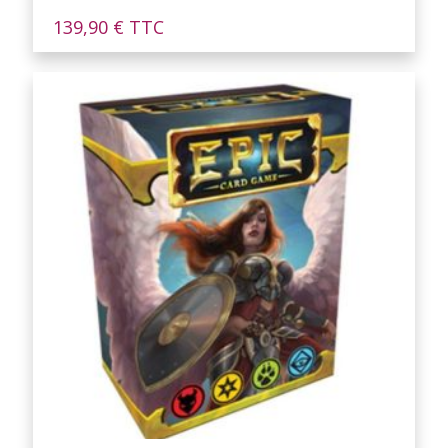
139,90
€
TTC