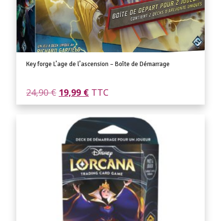
Key forge L’age de l’ascension – Boîte de Démarrage
Le
Le
24,90
€
19,99
€
TTC
prix
prix
initial
actuel
était :
est :
24,90 €.
19,99 €.