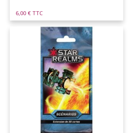
6,00
€
TTC