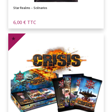
Star Realms – Scénarios
6,00
€
TTC