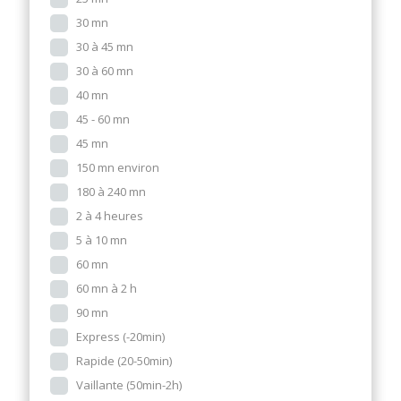
30 mn
30 à 45 mn
30 à 60 mn
40 mn
45 - 60 mn
45 mn
150 mn environ
180 à 240 mn
2 à 4 heures
5 à 10 mn
60 mn
60 mn à 2 h
90 mn
Express (-20min)
Rapide (20-50min)
Vaillante (50min-2h)