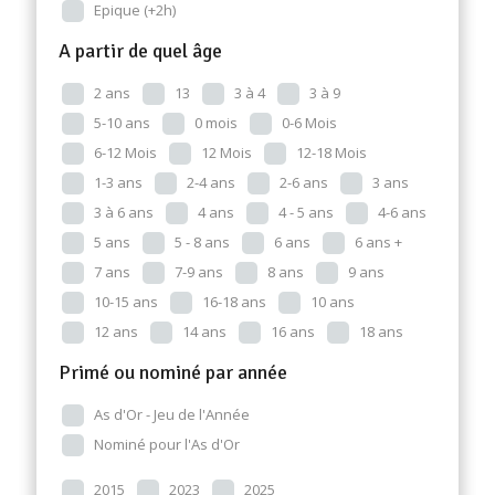
Epique (+2h)
A partir de quel âge
2 ans
13
3 à 4
3 à 9
5-10 ans
0 mois
0-6 Mois
6-12 Mois
12 Mois
12-18 Mois
1-3 ans
2-4 ans
2-6 ans
3 ans
3 à 6 ans
4 ans
4 - 5 ans
4-6 ans
5 ans
5 - 8 ans
6 ans
6 ans +
7 ans
7-9 ans
8 ans
9 ans
10-15 ans
16-18 ans
10 ans
12 ans
14 ans
16 ans
18 ans
Primé ou nominé par année
As d'Or - Jeu de l'Année
Nominé pour l'As d'Or
2015
2023
2025