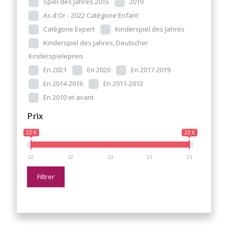
Spiel des Jahres 2015
2019
As d'Or - 2022 Catégorie Enfant
Catègorie Expert
Kinderspiel des Jahres
Kinderspiel des Jahres, Deutscher
Kinderspielepreis
En 2021
En 2020
En 2017-2019
En 2014-2016
En 2011-2013
En 2010 et avant
Prix
22 €
23 €
22
22
23
23
23
Filtrer