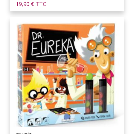
19,90
€
TTC