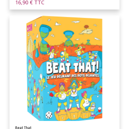
16,90
€
TTC
Beat That