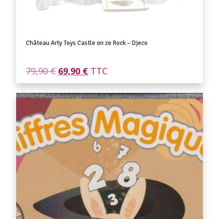
Château Arty Toys Castle on ze Rock – Djeco
Le
Le
79,90
€
69,90
€
TTC
prix
prix
initial
actuel
était :
est :
79,90 €.
69,90 €.