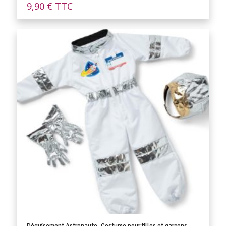
9,90
€
TTC