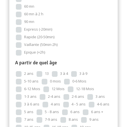
60 mn
60 mn à 2 h
90 mn
Express (-20min)
Rapide (20-50min)
Vaillante (50min-2h)
Epique (+2h)
A partir de quel âge
2 ans
13
3 à 4
3 à 9
5-10 ans
0 mois
0-6 Mois
6-12 Mois
12 Mois
12-18 Mois
1-3 ans
2-4 ans
2-6 ans
3 ans
3 à 6 ans
4 ans
4 - 5 ans
4-6 ans
5 ans
5 - 8 ans
6 ans
6 ans +
7 ans
7-9 ans
8 ans
9 ans