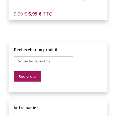
Le
Le
9,99
€
5,99
€
TTC
prix
prix
initial
actuel
était :
est :
9,99 €.
5,99 €.
Rechercher un produit
Recherche
Votre panier