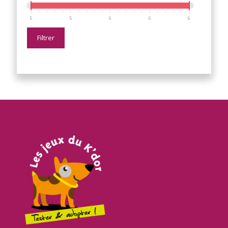
5
5
6
6
6
Filtrer