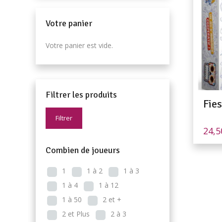
Votre panier
Votre panier est vide.
Filtrer les produits
Fie
Filtrer
24,
Combien de joueurs
1
1 à 2
1 à 3
1 à 4
1 à 12
1 à 50
2 et +
2 et Plus
2 à 3