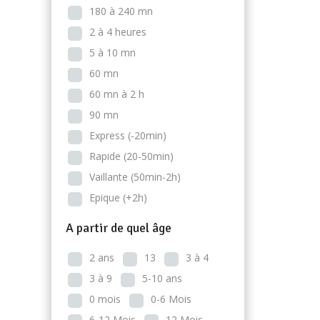
180 à 240 mn
2 à 4 heures
5 à 10 mn
60 mn
60 mn à 2 h
90 mn
Express (-20min)
Rapide (20-50min)
Vaillante (50min-2h)
Epique (+2h)
A partir de quel âge
2 ans
13
3 à 4
3 à 9
5-10 ans
0 mois
0-6 Mois
6-12 Mois
12 Mois