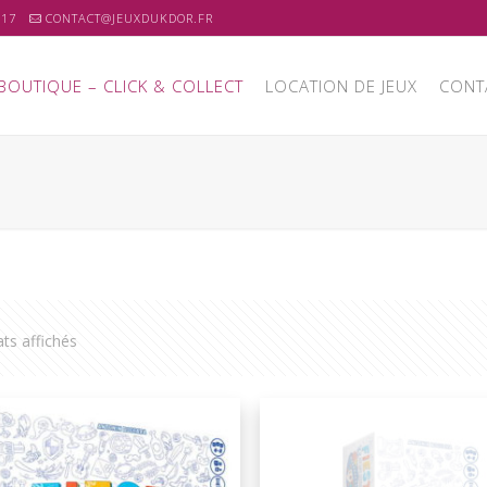
 17
CONTACT@JEUXDUKDOR.FR
BOUTIQUE – CLICK & COLLECT
LOCATION DE JEUX
CONT
ats affichés