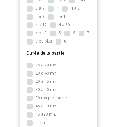
3 à 9
4
4 à 8
4 à 9
4 à 10
4 à 12
4 à 30
4 à 40
5
6
7
7 ou plus
8
Durée de la partie
15 à 20 mn
20 à 40 mn
20 à 45 mn
30 à 90 mn
30 mn par joueur
45 à 90 mn
45 à90 mn.
5 mn