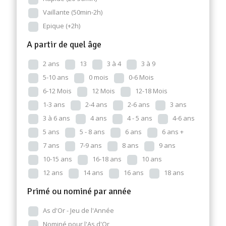
Vaillante (50min-2h)
Epique (+2h)
A partir de quel âge
2 ans
13
3 à 4
3 à 9
5-10 ans
0 mois
0-6 Mois
6-12 Mois
12 Mois
12-18 Mois
1-3 ans
2-4 ans
2-6 ans
3 ans
3 à 6 ans
4 ans
4 - 5 ans
4-6 ans
5 ans
5 - 8 ans
6 ans
6 ans +
7 ans
7-9 ans
8 ans
9 ans
10-15 ans
16-18 ans
10 ans
12 ans
14 ans
16 ans
18 ans
Primé ou nominé par année
As d'Or - Jeu de l'Année
Nominé pour l'As d'Or