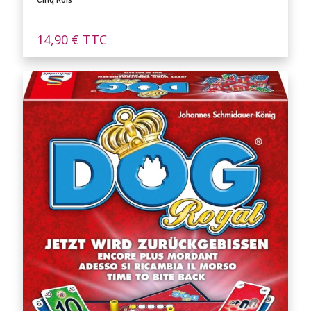
Cinq Rois
14,90
€
TTC