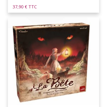
37,90
€
TTC