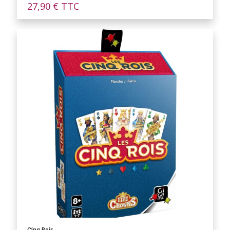
27,90
€
TTC