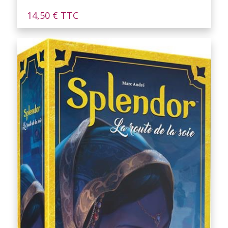
14,50
€
TTC