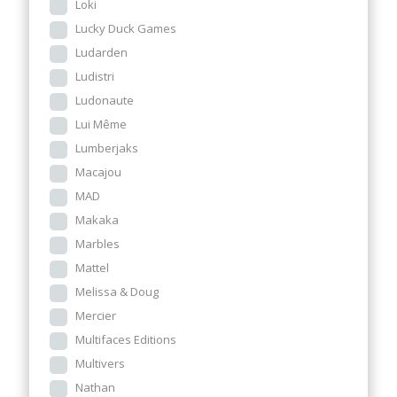
Loki
Lucky Duck Games
Ludarden
Ludistri
Ludonaute
Lui Même
Lumberjaks
Macajou
MAD
Makaka
Marbles
Mattel
Melissa & Doug
Mercier
Multifaces Editions
Multivers
Nathan