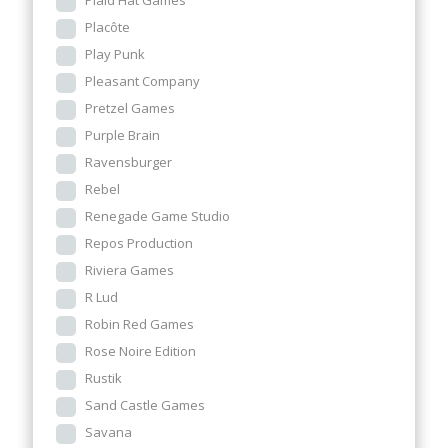
Plaid Hat Games
Placôte
Play Punk
Pleasant Company
Pretzel Games
Purple Brain
Ravensburger
Rebel
Renegade Game Studio
Repos Production
Riviera Games
R Lud
Robin Red Games
Rose Noire Edition
Rustik
Sand Castle Games
Savana