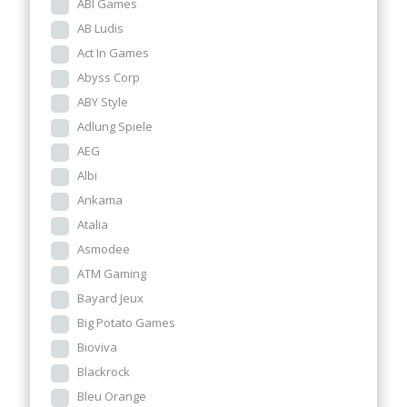
ABI Games
AB Ludis
Act In Games
Abyss Corp
ABY Style
Adlung Spiele
AEG
Albi
Ankama
Atalia
Asmodee
ATM Gaming
Bayard Jeux
Big Potato Games
Bioviva
Blackrock
Bleu Orange