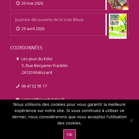
20 mai 2026
Journée découverte de la Voie Bleue
29 avril 2026
COORDONNÉES
Les jeux du Kdor
5, Rue Benjamin Franklin
26120 Malissard
06 47 52 95 17
contact@jeuxdukdor.fr
Nous utilisons des cookies pour vous garantir la meilleure
expérience sur notre site. Si vous continuez à utiliser ce
dernier, nous considérerons que vous acceptez l'utilisation
des cookies.
© 2021 jeuxdukdor.fr | Réalisé par
Licom Développement
. Tous
Ok
droits réservés |
Mentions légales
|
RGPD