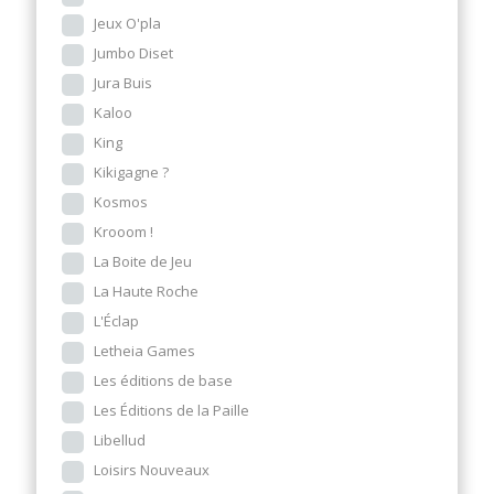
Jeux O'pla
Jumbo Diset
Jura Buis
Kaloo
King
Kikigagne ?
Kosmos
Krooom !
La Boite de Jeu
La Haute Roche
L'Éclap
Letheia Games
Les éditions de base
Les Éditions de la Paille
Libellud
Loisirs Nouveaux