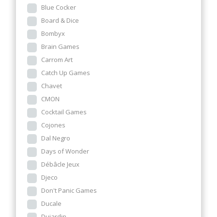
Blue Cocker
Board & Dice
Bombyx
Brain Games
Carrom Art
Catch Up Games
Chavet
CMON
Cocktail Games
Cojones
Dal Negro
Days of Wonder
Débâcle Jeux
Djeco
Don't Panic Games
Ducale
Dujardin