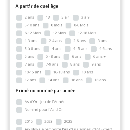
A partir de quel âge
2 ans
13
3 à 4
3 à 9
5-10 ans
0 mois
0-6 Mois
6-12 Mois
12 Mois
12-18 Mois
1-3 ans
2-4 ans
2-6 ans
3 ans
3 à 6 ans
4 ans
4 - 5 ans
4-6 ans
5 ans
5 - 8 ans
6 ans
6 ans +
7 ans
7-9 ans
8 ans
9 ans
10-15 ans
16-18 ans
10 ans
12 ans
14 ans
16 ans
18 ans
Primé ou nominé par année
As d'Or - Jeu de l'Année
Nominé pour l'As d'Or
2015
2023
2025
Ark Nova a remporté l'As d’Or Cannes 2023 Expert