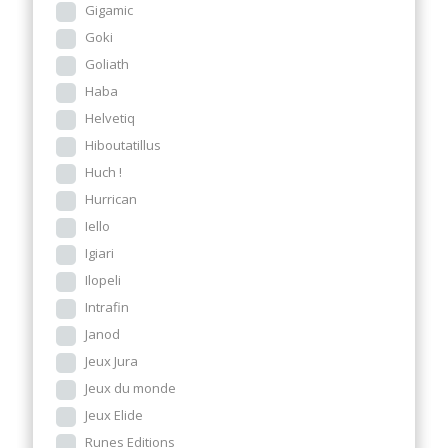
Gigamic
Goki
Goliath
Haba
Helvetiq
Hiboutatillus
Huch !
Hurrican
Iello
Igiari
Ilopeli
Intrafin
Janod
Jeux Jura
Jeux du monde
Jeux Elide
Runes Editions