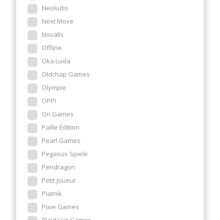
Neoludis
Next Move
Novalis
Offline
Oka Luda
Oldchap Games
Olympie
OPPI
Ori Games
Paille Edition
Pearl Games
Pegasus Spiele
Pendragon
Petit Joueur
Piatnik
Pixie Games