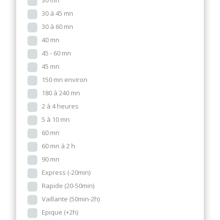
30 mn
30 à 45 mn
30 à 60 mn
40 mn
45 - 60 mn
45 mn
150 mn environ
180 à 240 mn
2 à 4 heures
5 à 10 mn
60 mn
60 mn à 2 h
90 mn
Express (-20min)
Rapide (20-50min)
Vaillante (50min-2h)
Epique (+2h)