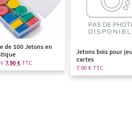
te de 100 Jetons en
Jetons bois pour je
stique
cartes
Le
Le
0
€
7,90
€
TTC
7,90
€
TTC
prix
prix
initial
actuel
était :
est :
9,50 €.
7,90 €.