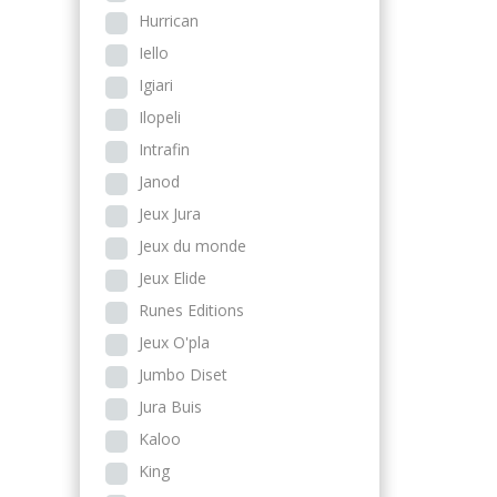
Hurrican
Iello
Igiari
Ilopeli
Intrafin
Janod
Jeux Jura
Jeux du monde
Jeux Elide
Runes Editions
Jeux O'pla
Jumbo Diset
Jura Buis
Kaloo
King