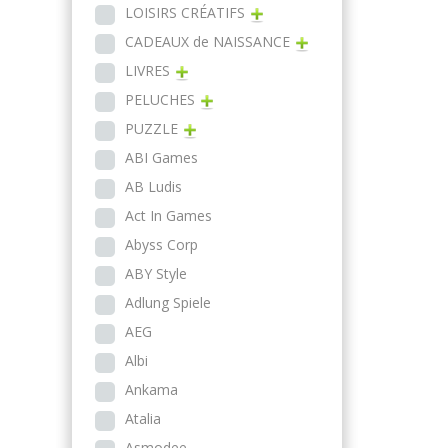
LOISIRS CRÉATIFS
CADEAUX de NAISSANCE
LIVRES
PELUCHES
PUZZLE
ABI Games
AB Ludis
Act In Games
Abyss Corp
ABY Style
Adlung Spiele
AEG
Albi
Ankama
Atalia
Asmodee