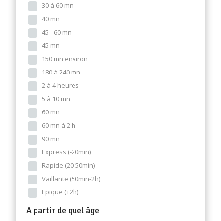
30 à 60 mn
40 mn
45 - 60 mn
45 mn
150 mn environ
180 à 240 mn
2 à 4 heures
5 à 10 mn
60 mn
60 mn à 2 h
90 mn
Express (-20min)
Rapide (20-50min)
Vaillante (50min-2h)
Epique (+2h)
A partir de quel âge