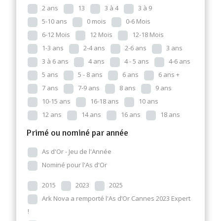
2 ans
13
3 à 4
3 à 9
5-10 ans
0 mois
0-6 Mois
6-12 Mois
12 Mois
12-18 Mois
1-3 ans
2-4 ans
2-6 ans
3 ans
3 à 6 ans
4 ans
4 - 5 ans
4-6 ans
5 ans
5 - 8 ans
6 ans
6 ans +
7 ans
7-9 ans
8 ans
9 ans
10-15 ans
16-18 ans
10 ans
12 ans
14 ans
16 ans
18 ans
Primé ou nominé par année
As d'Or - Jeu de l'Année
Nominé pour l'As d'Or
2015
2023
2025
Ark Nova a remporté l'As d’Or Cannes 2023 Expert
!