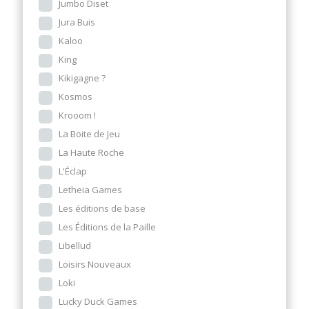
Jumbo Diset
Jura Buis
Kaloo
King
Kikigagne ?
Kosmos
Krooom !
La Boite de Jeu
La Haute Roche
L'Éclap
Letheia Games
Les éditions de base
Les Éditions de la Paille
Libellud
Loisirs Nouveaux
Loki
Lucky Duck Games