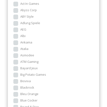
Act In Games
Abyss Corp
ABY Style
Adlung Spiele
AEG
Albi
Ankama
Atalia
Asmodee
ATM Gaming
Bayard Jeux
Big Potato Games
Bioviva
Blackrock
Bleu Orange
Blue Cocker
Board & Dice