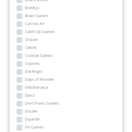
Bombyx
Brain Games
Carrom Art
Catch Up Games
Chavet
CMON
Cocktail Games
Cojones
Dal Negro
Days of Wonder
Débâcle Jeux
Djeco
Don't Panic Games
Ducale
Dujardin
DV Games