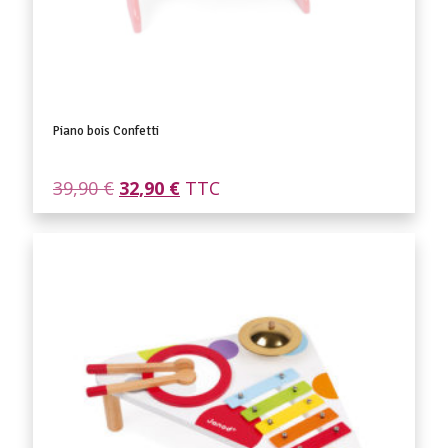
Piano bois Confetti
Le
Le
39,90
€
32,90
€
TTC
prix
prix
initial
actuel
était :
est :
39,90 €.
32,90 €.