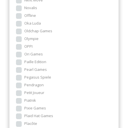
Next Move
Novalis
Offline
Oka Luda
Oldchap Games
Olympie
OPPI
Ori Games
Paille Edition
Pearl Games
Pegasus Spiele
Pendragon
Petit Joueur
Piatnik
Pixie Games
Plaid Hat Games
Placôte