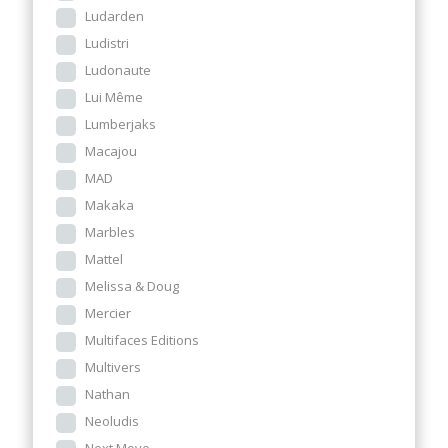
Ludarden
Ludistri
Ludonaute
Lui Même
Lumberjaks
Macajou
MAD
Makaka
Marbles
Mattel
Melissa & Doug
Mercier
Multifaces Editions
Multivers
Nathan
Neoludis