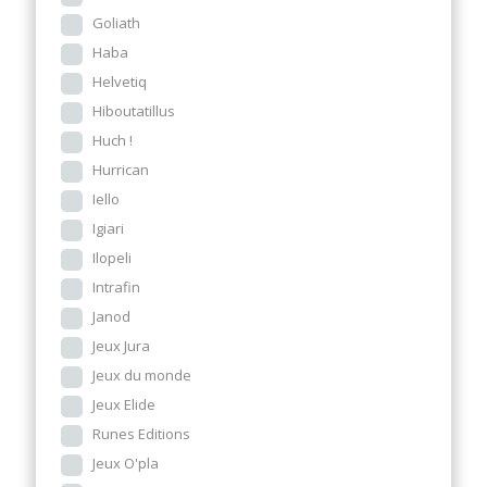
Goliath
Haba
Helvetiq
Hiboutatillus
Huch !
Hurrican
Iello
Igiari
Ilopeli
Intrafin
Janod
Jeux Jura
Jeux du monde
Jeux Elide
Runes Editions
Jeux O'pla