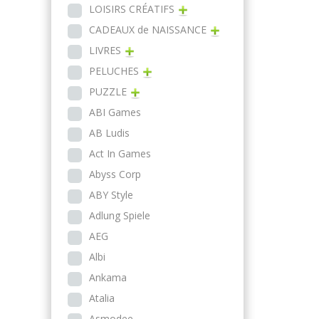
LOISIRS CRÉATIFS
CADEAUX de NAISSANCE
LIVRES
PELUCHES
PUZZLE
ABI Games
AB Ludis
Act In Games
Abyss Corp
ABY Style
Adlung Spiele
AEG
Albi
Ankama
Atalia
Asmodee