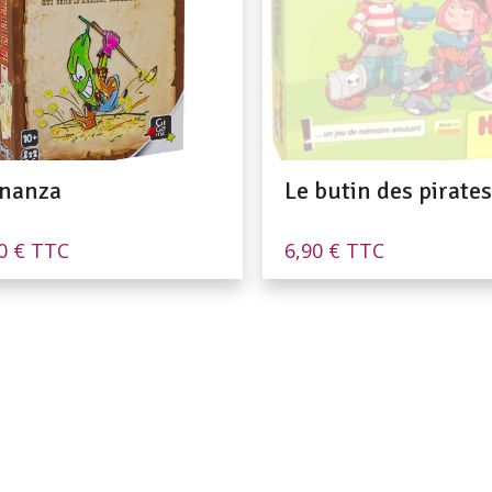
nanza
Le butin des pirates
90
€
TTC
6,90
€
TTC