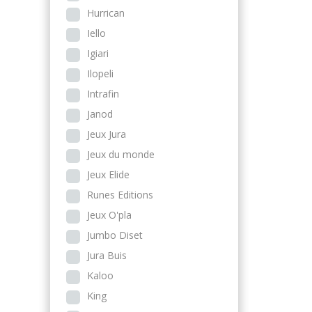
Hurrican
Iello
Igiari
Ilopeli
Intrafin
Janod
Jeux Jura
Jeux du monde
Jeux Elide
Runes Editions
Jeux O'pla
Jumbo Diset
Jura Buis
Kaloo
King