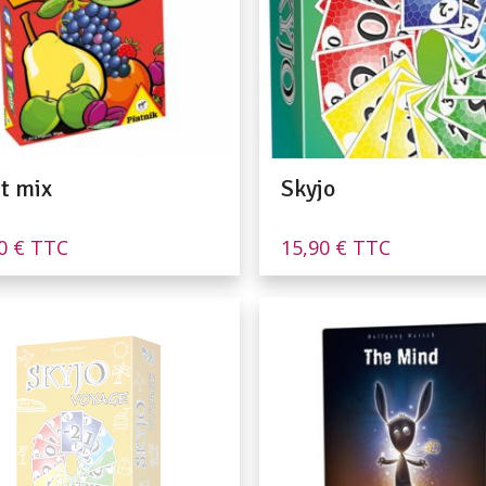
it mix
Skyjo
90
€
TTC
15,90
€
TTC