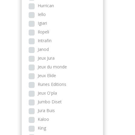
Hurrican
Iello
Igiari
Ilopeli
Intrafin
Janod
Jeux Jura
Jeux du monde
Jeux Elide
Runes Editions
Jeux O'pla
Jumbo Diset
Jura Buis
Kaloo
King