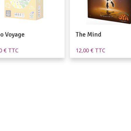
jo Voyage
The Mind
90
€
TTC
12,00
€
TTC