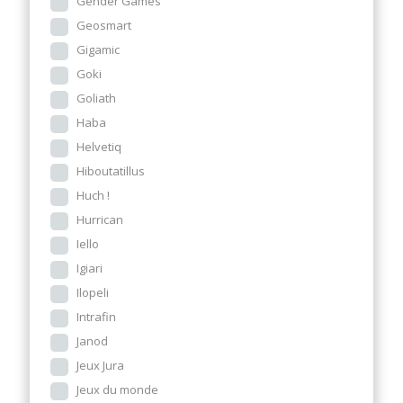
Gender Games
Geosmart
Gigamic
Goki
Goliath
Haba
Helvetiq
Hiboutatillus
Huch !
Hurrican
Iello
Igiari
Ilopeli
Intrafin
Janod
Jeux Jura
Jeux du monde