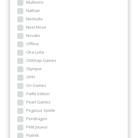
Multivers
Nathan
Neoludis
Next Move
Novalis
Offline
Oka Luda
Oldchap Games
Olympie
OPPI
Ori Games
Paille Edition
Pearl Games
Pegasus Spiele
Pendragon
Petit Joueur
Piatnik