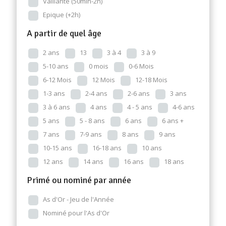
Vaillante (50min-2h)
Epique (+2h)
A partir de quel âge
2 ans
13
3 à 4
3 à 9
5-10 ans
0 mois
0-6 Mois
6-12 Mois
12 Mois
12-18 Mois
1-3 ans
2-4 ans
2-6 ans
3 ans
3 à 6 ans
4 ans
4 - 5 ans
4-6 ans
5 ans
5 - 8 ans
6 ans
6 ans +
7 ans
7-9 ans
8 ans
9 ans
10-15 ans
16-18 ans
10 ans
12 ans
14 ans
16 ans
18 ans
Primé ou nominé par année
As d'Or - Jeu de l'Année
Nominé pour l'As d'Or