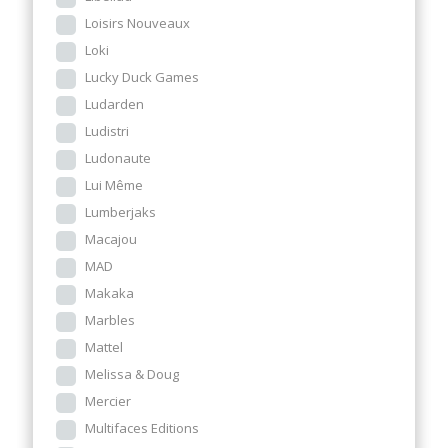
Loisirs Nouveaux
Loki
Lucky Duck Games
Ludarden
Ludistri
Ludonaute
Lui Même
Lumberjaks
Macajou
MAD
Makaka
Marbles
Mattel
Melissa & Doug
Mercier
Multifaces Editions