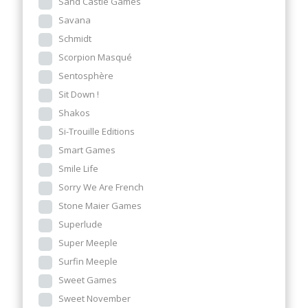
Sand Castle Games
Savana
Schmidt
Scorpion Masqué
Sentosphère
Sit Down !
Shakos
Si-Trouille Editions
Smart Games
Smile Life
Sorry We Are French
Stone Maier Games
Superlude
Super Meeple
Surfin Meeple
Sweet Games
Sweet November