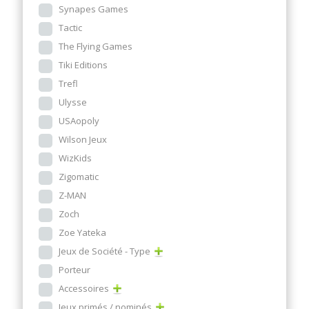
Synapes Games
Tactic
The Flying Games
Tiki Editions
Trefl
Ulysse
USAopoly
Wilson Jeux
WizKids
Zigomatic
Z-MAN
Zoch
Zoe Yateka
Jeux de Société - Type
Porteur
Accessoires
Jeux primés / nominés