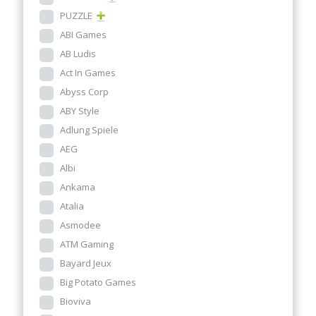
PUZZLE
ABI Games
AB Ludis
Act In Games
Abyss Corp
ABY Style
Adlung Spiele
AEG
Albi
Ankama
Atalia
Asmodee
ATM Gaming
Bayard Jeux
Big Potato Games
Bioviva