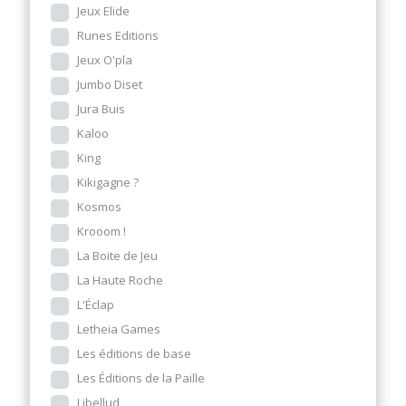
Jeux Elide
Runes Editions
Jeux O'pla
Jumbo Diset
Jura Buis
Kaloo
King
Kikigagne ?
Kosmos
Krooom !
La Boite de Jeu
La Haute Roche
L'Éclap
Letheia Games
Les éditions de base
Les Éditions de la Paille
Libellud