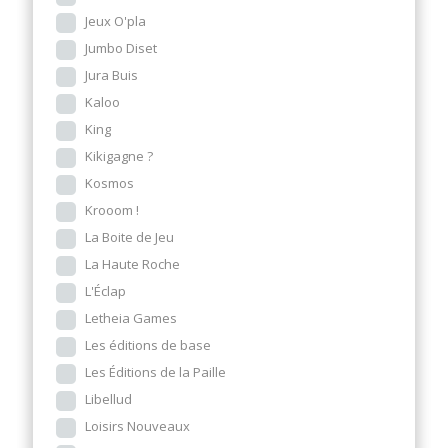
Jeux O'pla
Jumbo Diset
Jura Buis
Kaloo
King
Kikigagne ?
Kosmos
Krooom !
La Boite de Jeu
La Haute Roche
L'Éclap
Letheia Games
Les éditions de base
Les Éditions de la Paille
Libellud
Loisirs Nouveaux