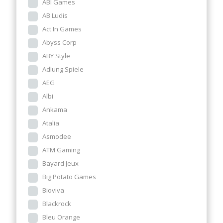
ABI Games
AB Ludis
Act In Games
Abyss Corp
ABY Style
Adlung Spiele
AEG
Albi
Ankama
Atalia
Asmodee
ATM Gaming
Bayard Jeux
Big Potato Games
Bioviva
Blackrock
Bleu Orange