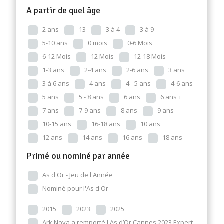
A partir de quel âge
2 ans
13
3 à 4
3 à 9
5-10 ans
0 mois
0-6 Mois
6-12 Mois
12 Mois
12-18 Mois
1-3 ans
2-4 ans
2-6 ans
3 ans
3 à 6 ans
4 ans
4 - 5 ans
4-6 ans
5 ans
5 - 8 ans
6 ans
6 ans +
7 ans
7-9 ans
8 ans
9 ans
10-15 ans
16-18 ans
10 ans
12 ans
14 ans
16 ans
18 ans
Primé ou nominé par année
As d'Or - Jeu de l'Année
Nominé pour l'As d'Or
2015
2023
2025
Ark Nova a remporté l'As d’Or Cannes 2023 Expert