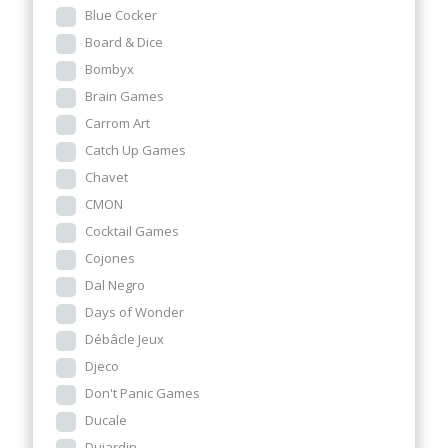
Blue Cocker
Board & Dice
Bombyx
Brain Games
Carrom Art
Catch Up Games
Chavet
CMON
Cocktail Games
Cojones
Dal Negro
Days of Wonder
Débâcle Jeux
Djeco
Don't Panic Games
Ducale
Dujardin