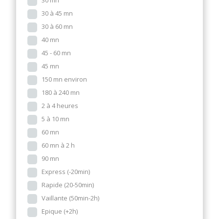
30 mn
30 à 45 mn
30 à 60 mn
40 mn
45 - 60 mn
45 mn
150 mn environ
180 à 240 mn
2 à 4 heures
5 à 10 mn
60 mn
60 mn à 2 h
90 mn
Express (-20min)
Rapide (20-50min)
Vaillante (50min-2h)
Epique (+2h)