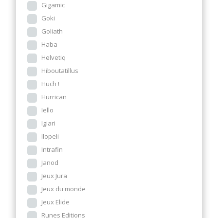
Gigamic
Goki
Goliath
Haba
Helvetiq
Hiboutatillus
Huch !
Hurrican
Iello
Igiari
Ilopeli
Intrafin
Janod
Jeux Jura
Jeux du monde
Jeux Elide
Runes Editions