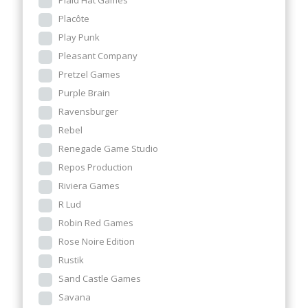
Plaid Hat Games
Placôte
Play Punk
Pleasant Company
Pretzel Games
Purple Brain
Ravensburger
Rebel
Renegade Game Studio
Repos Production
Riviera Games
R Lud
Robin Red Games
Rose Noire Edition
Rustik
Sand Castle Games
Savana