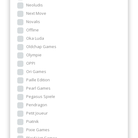
Neoludis
Next Move
Novalis
Offline
Oka Luda
Oldchap Games
Olympie
OPPI
Ori Games
Paille Edition
Pearl Games
Pegasus Spiele
Pendragon
Petit Joueur
Piatnik
Pixie Games