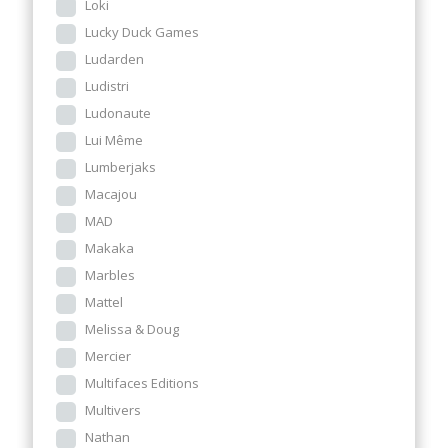
Loki
Lucky Duck Games
Ludarden
Ludistri
Ludonaute
Lui Même
Lumberjaks
Macajou
MAD
Makaka
Marbles
Mattel
Melissa & Doug
Mercier
Multifaces Editions
Multivers
Nathan