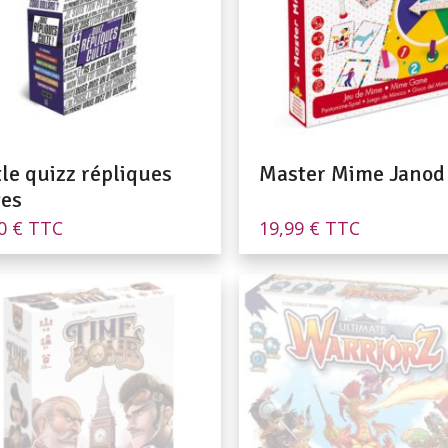
tle quizz répliques
Master Mime Janod
tes
00
€
TTC
19,99
€
TTC