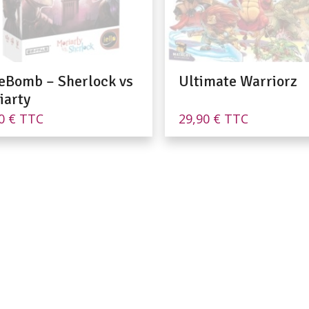
eBomb – Sherlock vs
Ultimate Warriorz
iarty
90
€
TTC
29,90
€
TTC