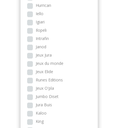
Hurrican
Iello
Igiari
Ilopeli
Intrafin
Janod
Jeux Jura
Jeux du monde
Jeux Elide
Runes Editions
Jeux O'pla
Jumbo Diset
Jura Buis
Kaloo
King