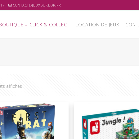
 17
CONTACT@JEUXDUKDOR.FR
BOUTIQUE – CLICK & COLLECT
LOCATION DE JEUX
CONT
ats affichés