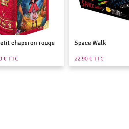
petit chaperon rouge
Space Walk
00
€
TTC
22,90
€
TTC