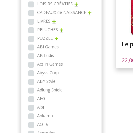
LOISIRS CRÉATIFS
CADEAUX de NAISSANCE
LIVRES
PELUCHES
PUZZLE
Le 
ABI Games
AB Ludis
22,
Act In Games
Abyss Corp
ABY Style
Adlung Spiele
AEG
Albi
Ankama
Atalia
Asmodee