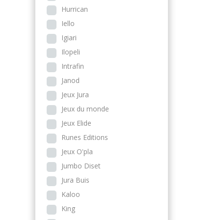
Hurrican
Iello
Igiari
Ilopeli
Intrafin
Janod
Jeux Jura
Jeux du monde
Jeux Elide
Runes Editions
Jeux O'pla
Jumbo Diset
Jura Buis
Kaloo
King