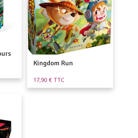
ours
Kingdom Run
17,90
€
TTC