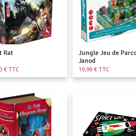
t Rat
Jungle Jeu de Parc
Janod
90
€
TTC
19,99
€
TTC