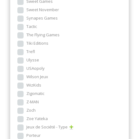
Sweet Games
Sweet November
Synapes Games
Tactic
The Flying Games
Tiki Editions
Trefl
Ulysse
USAopoly
Wilson Jeux
WizKids
Zigomatic
Z-MAN
Zoch
Zoe Yateka
Jeux de Société - Type
Porteur