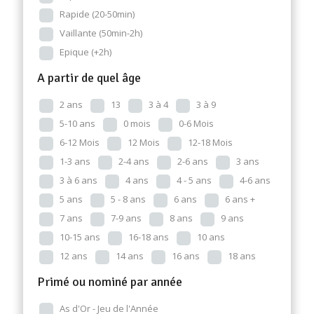
Rapide (20-50min)
Vaillante (50min-2h)
Epique (+2h)
A partir de quel âge
2 ans
13
3 à 4
3 à 9
5-10 ans
0 mois
0-6 Mois
6-12 Mois
12 Mois
12-18 Mois
1-3 ans
2-4 ans
2-6 ans
3 ans
3 à 6 ans
4 ans
4 - 5 ans
4-6 ans
5 ans
5 - 8 ans
6 ans
6 ans +
7 ans
7-9 ans
8 ans
9 ans
10-15 ans
16-18 ans
10 ans
12 ans
14 ans
16 ans
18 ans
Primé ou nominé par année
As d'Or - Jeu de l'Année