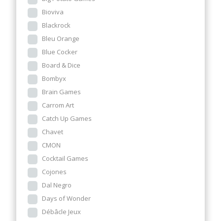
Bioviva
Blackrock
Bleu Orange
Blue Cocker
Board & Dice
Bombyx
Brain Games
Carrom Art
Catch Up Games
Chavet
CMON
Cocktail Games
Cojones
Dal Negro
Days of Wonder
Débâcle Jeux