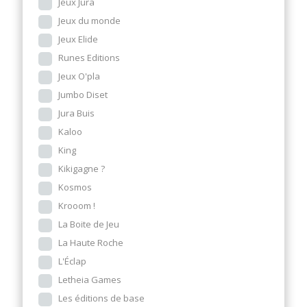
Jeux Jura
Jeux du monde
Jeux Elide
Runes Editions
Jeux O'pla
Jumbo Diset
Jura Buis
Kaloo
King
Kikigagne ?
Kosmos
Krooom !
La Boite de Jeu
La Haute Roche
L'Éclap
Letheia Games
Les éditions de base