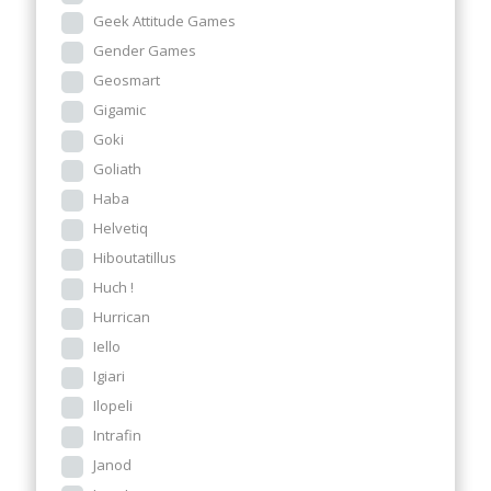
Geek Attitude Games
Gender Games
Geosmart
Gigamic
Goki
Goliath
Haba
Helvetiq
Hiboutatillus
Huch !
Hurrican
Iello
Igiari
Ilopeli
Intrafin
Janod