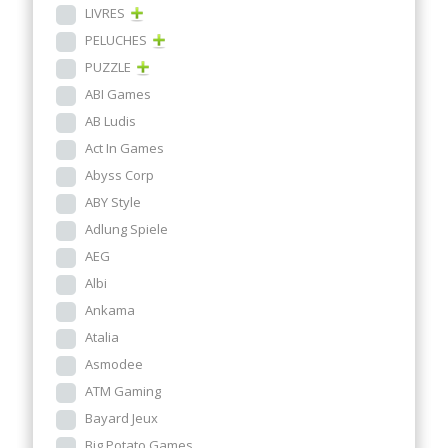
LIVRES
PELUCHES
PUZZLE
ABI Games
AB Ludis
Act In Games
Abyss Corp
ABY Style
Adlung Spiele
AEG
Albi
Ankama
Atalia
Asmodee
ATM Gaming
Bayard Jeux
Big Potato Games