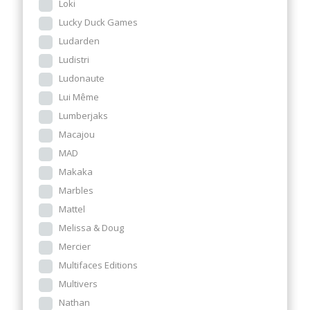
Loki
Lucky Duck Games
Ludarden
Ludistri
Ludonaute
Lui Même
Lumberjaks
Macajou
MAD
Makaka
Marbles
Mattel
Melissa & Doug
Mercier
Multifaces Editions
Multivers
Nathan