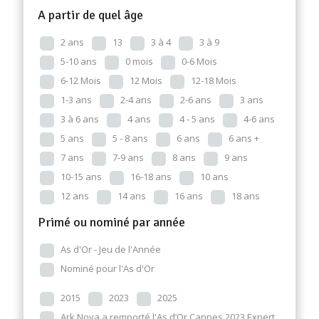
A partir de quel âge
2 ans
13
3 à 4
3 à 9
5-10 ans
0 mois
0-6 Mois
6-12 Mois
12 Mois
12-18 Mois
1-3 ans
2-4 ans
2-6 ans
3 ans
3 à 6 ans
4 ans
4 - 5 ans
4-6 ans
5 ans
5 - 8 ans
6 ans
6 ans +
7 ans
7-9 ans
8 ans
9 ans
10-15 ans
16-18 ans
10 ans
12 ans
14 ans
16 ans
18 ans
Primé ou nominé par année
As d'Or - Jeu de l'Année
Nominé pour l'As d'Or
2015
2023
2025
Ark Nova a remporté l'As d’Or Cannes 2023 Expert