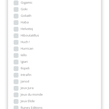
Gigamic
Goki
Goliath
Haba
Helvetiq
Hiboutatillus
Huch !
Hurrican
Iello
Igiari
Ilopeli
Intrafin
Janod
Jeux Jura
Jeux du monde
Jeux Elide
Runes Editions