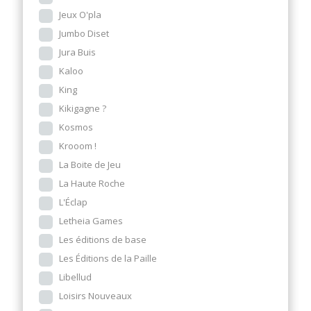
Jeux O'pla
Jumbo Diset
Jura Buis
Kaloo
King
Kikigagne ?
Kosmos
Krooom !
La Boite de Jeu
La Haute Roche
L'Éclap
Letheia Games
Les éditions de base
Les Éditions de la Paille
Libellud
Loisirs Nouveaux