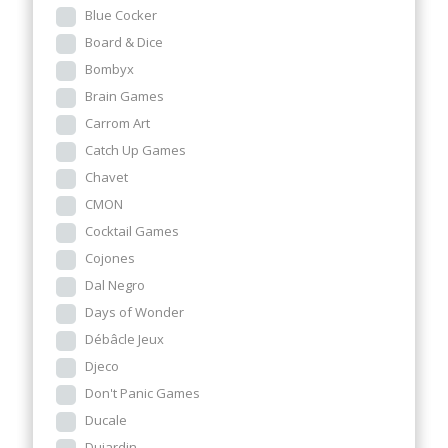
Blue Cocker
Board & Dice
Bombyx
Brain Games
Carrom Art
Catch Up Games
Chavet
CMON
Cocktail Games
Cojones
Dal Negro
Days of Wonder
Débâcle Jeux
Djeco
Don't Panic Games
Ducale
Dujardin