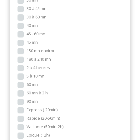
30 mn
30 à 45 mn
30 à 60 mn
40 mn
45 - 60 mn
45 mn
150 mn environ
180 à 240 mn
2 à 4 heures
5 à 10 mn
60 mn
60 mn à 2 h
90 mn
Express (-20min)
Rapide (20-50min)
Vaillante (50min-2h)
Epique (+2h)