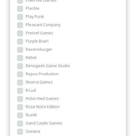
Plaid Hat Games
Placôte
Play Punk
Pleasant Company
Pretzel Games
Purple Brain
Ravensburger
Rebel
Renegade Game Studio
Repos Production
Riviera Games
R Lud
Robin Red Games
Rose Noire Edition
Rustik
Sand Castle Games
Savana