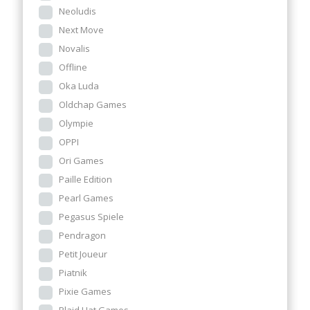
Neoludis
Next Move
Novalis
Offline
Oka Luda
Oldchap Games
Olympie
OPPI
Ori Games
Paille Edition
Pearl Games
Pegasus Spiele
Pendragon
Petit Joueur
Piatnik
Pixie Games