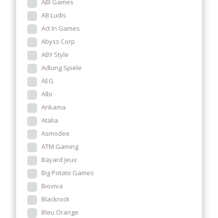
ABI Games
AB Ludis
Act In Games
Abyss Corp
ABY Style
Adlung Spiele
AEG
Albi
Ankama
Atalia
Asmodee
ATM Gaming
Bayard Jeux
Big Potato Games
Bioviva
Blackrock
Bleu Orange