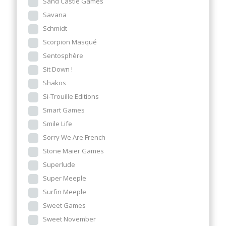
Sand Castle Games
Savana
Schmidt
Scorpion Masqué
Sentosphère
Sit Down !
Shakos
Si-Trouille Editions
Smart Games
Smile Life
Sorry We Are French
Stone Maier Games
Superlude
Super Meeple
Surfin Meeple
Sweet Games
Sweet November