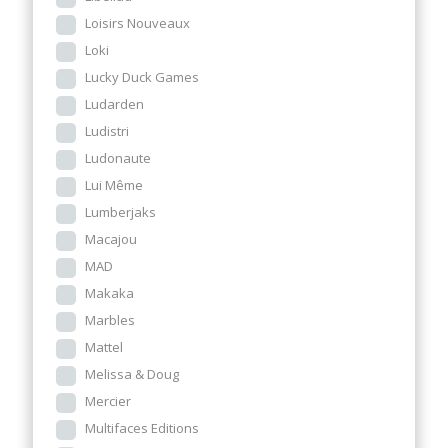
Loisirs Nouveaux
Loki
Lucky Duck Games
Ludarden
Ludistri
Ludonaute
Lui Même
Lumberjaks
Macajou
MAD
Makaka
Marbles
Mattel
Melissa & Doug
Mercier
Multifaces Editions