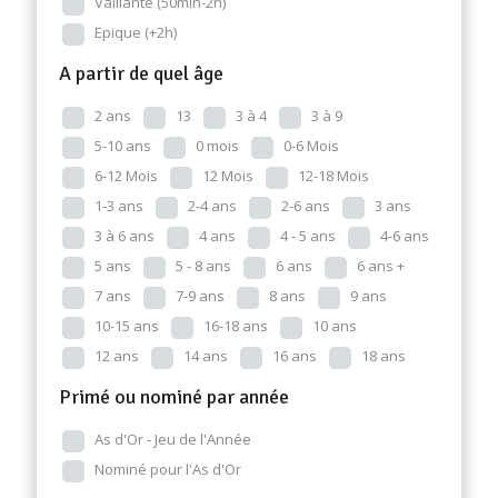
Vaillante (50min-2h)
Epique (+2h)
A partir de quel âge
2 ans
13
3 à 4
3 à 9
5-10 ans
0 mois
0-6 Mois
6-12 Mois
12 Mois
12-18 Mois
1-3 ans
2-4 ans
2-6 ans
3 ans
3 à 6 ans
4 ans
4 - 5 ans
4-6 ans
5 ans
5 - 8 ans
6 ans
6 ans +
7 ans
7-9 ans
8 ans
9 ans
10-15 ans
16-18 ans
10 ans
12 ans
14 ans
16 ans
18 ans
Primé ou nominé par année
As d'Or - Jeu de l'Année
Nominé pour l'As d'Or