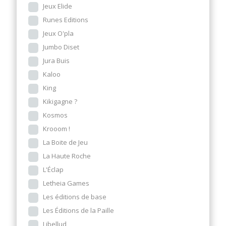
Jeux Elide
Runes Editions
Jeux O'pla
Jumbo Diset
Jura Buis
Kaloo
King
Kikigagne ?
Kosmos
Krooom !
La Boite de Jeu
La Haute Roche
L'Éclap
Letheia Games
Les éditions de base
Les Éditions de la Paille
Libellud