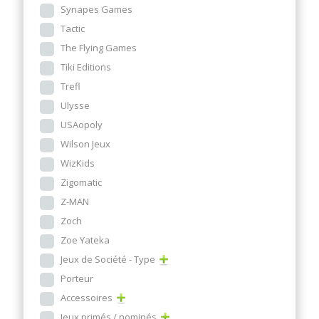
Synapes Games
Tactic
The Flying Games
Tiki Editions
Trefl
Ulysse
USAopoly
Wilson Jeux
WizKids
Zigomatic
Z-MAN
Zoch
Zoe Yateka
Jeux de Société - Type
Porteur
Accessoires
Jeux primés / nominés