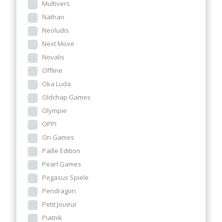
Multivers
Nathan
Neoludis
Next Move
Novalis
Offline
Oka Luda
Oldchap Games
Olympie
OPPI
Ori Games
Paille Edition
Pearl Games
Pegasus Spiele
Pendragon
Petit Joueur
Piatnik