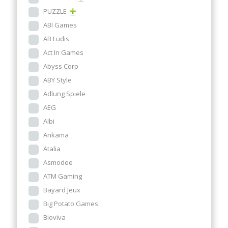
PUZZLE
ABI Games
AB Ludis
Act In Games
Abyss Corp
ABY Style
Adlung Spiele
AEG
Albi
Ankama
Atalia
Asmodee
ATM Gaming
Bayard Jeux
Big Potato Games
Bioviva