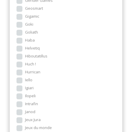
Gender Games
Geosmart
Gigamic
Goki
Goliath
Haba
Helvetiq
Hiboutatillus
Huch !
Hurrican
Iello
Igiari
Ilopeli
Intrafin
Janod
Jeux Jura
Jeux du monde