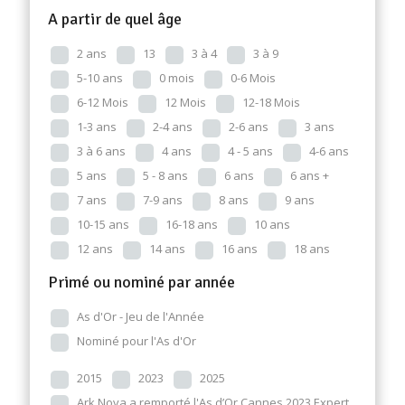
A partir de quel âge
2 ans
13
3 à 4
3 à 9
5-10 ans
0 mois
0-6 Mois
6-12 Mois
12 Mois
12-18 Mois
1-3 ans
2-4 ans
2-6 ans
3 ans
3 à 6 ans
4 ans
4 - 5 ans
4-6 ans
5 ans
5 - 8 ans
6 ans
6 ans +
7 ans
7-9 ans
8 ans
9 ans
10-15 ans
16-18 ans
10 ans
12 ans
14 ans
16 ans
18 ans
Primé ou nominé par année
As d'Or - Jeu de l'Année
Nominé pour l'As d'Or
2015
2023
2025
Ark Nova a remporté l'As d’Or Cannes 2023 Expert