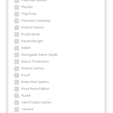
Plaid Hat Games
Placôte
Play Punk
Pleasant Company
Pretzel Games
Purple Brain
Ravensburger
Rebel
Renegade Game Studio
Repos Production
Riviera Games
R Lud
Robin Red Games
Rose Noire Edition
Rustik
Sand Castle Games
Savana