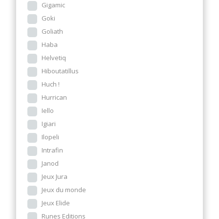
Gigamic
Goki
Goliath
Haba
Helvetiq
Hiboutatillus
Huch !
Hurrican
Iello
Igiari
Ilopeli
Intrafin
Janod
Jeux Jura
Jeux du monde
Jeux Elide
Runes Editions