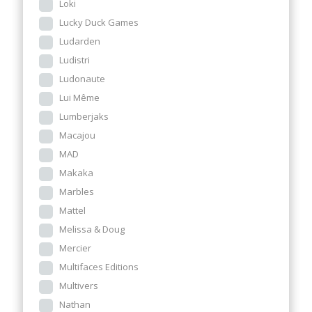
Loki
Lucky Duck Games
Ludarden
Ludistri
Ludonaute
Lui Même
Lumberjaks
Macajou
MAD
Makaka
Marbles
Mattel
Melissa & Doug
Mercier
Multifaces Editions
Multivers
Nathan