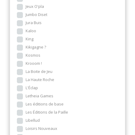
Jeux O'pla
Jumbo Diset
Jura Buis
Kaloo
King
Kikigagne ?
Kosmos
Krooom !
La Boite de Jeu
La Haute Roche
L'Éclap
Letheia Games
Les éditions de base
Les Éditions de la Paille
Libellud
Loisirs Nouveaux