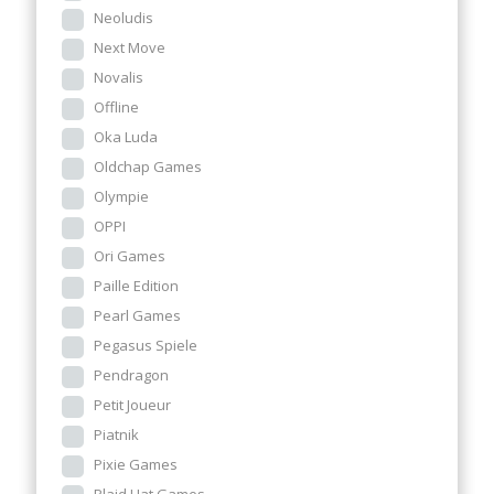
Neoludis
Next Move
Novalis
Offline
Oka Luda
Oldchap Games
Olympie
OPPI
Ori Games
Paille Edition
Pearl Games
Pegasus Spiele
Pendragon
Petit Joueur
Piatnik
Pixie Games