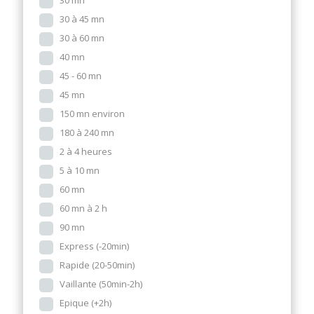
30 mn
30 à 45 mn
30 à 60 mn
40 mn
45 - 60 mn
45 mn
150 mn environ
180 à 240 mn
2 à 4 heures
5 à 10 mn
60 mn
60 mn à 2 h
90 mn
Express (-20min)
Rapide (20-50min)
Vaillante (50min-2h)
Epique (+2h)