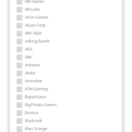
ABI Games
AB Ludis
Act In Games
Abyss Corp
ABY Style
Adlung Spiele
AEG
Albi
Ankama
Atalia
Asmodee
ATM Gaming
Bayard Jeux
Big Potato Games
Bioviva
Blackrock
Bleu Orange