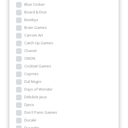
Blue Cocker
Board & Dice
Bombyx
Brain Games
Carrom Art
Catch Up Games
Chavet
CMON
Cocktail Games
Cojones
Dal Negro
Days of Wonder
Débâcle Jeux
Djeco
Don't Panic Games
Ducale
Dujardin