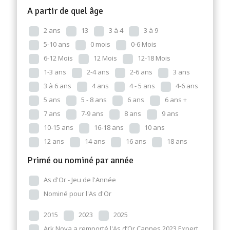
A partir de quel âge
2 ans
13
3 à 4
3 à 9
5-10 ans
0 mois
0-6 Mois
6-12 Mois
12 Mois
12-18 Mois
1-3 ans
2-4 ans
2-6 ans
3 ans
3 à 6 ans
4 ans
4 - 5 ans
4-6 ans
5 ans
5 - 8 ans
6 ans
6 ans +
7 ans
7-9 ans
8 ans
9 ans
10-15 ans
16-18 ans
10 ans
12 ans
14 ans
16 ans
18 ans
Primé ou nominé par année
As d'Or - Jeu de l'Année
Nominé pour l'As d'Or
2015
2023
2025
Ark Nova a remporté l'As d’Or Cannes 2023 Expert