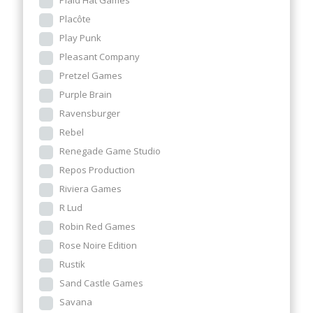
Plaid Hat Games
Placôte
Play Punk
Pleasant Company
Pretzel Games
Purple Brain
Ravensburger
Rebel
Renegade Game Studio
Repos Production
Riviera Games
R Lud
Robin Red Games
Rose Noire Edition
Rustik
Sand Castle Games
Savana