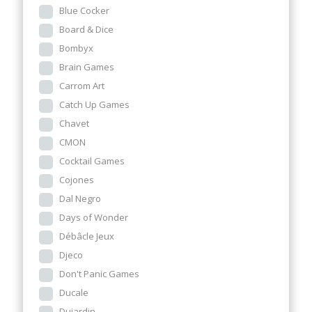
Blue Cocker
Board & Dice
Bombyx
Brain Games
Carrom Art
Catch Up Games
Chavet
CMON
Cocktail Games
Cojones
Dal Negro
Days of Wonder
Débâcle Jeux
Djeco
Don't Panic Games
Ducale
Dujardin