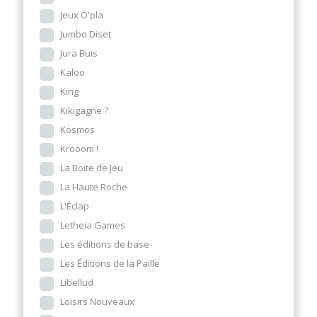
Jeux O'pla
Jumbo Diset
Jura Buis
Kaloo
King
Kikigagne ?
Kosmos
Krooom !
La Boite de Jeu
La Haute Roche
L'Éclap
Letheia Games
Les éditions de base
Les Éditions de la Paille
Libellud
Loisirs Nouveaux