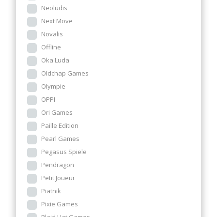
Neoludis
Next Move
Novalis
Offline
Oka Luda
Oldchap Games
Olympie
OPPI
Ori Games
Paille Edition
Pearl Games
Pegasus Spiele
Pendragon
Petit Joueur
Piatnik
Pixie Games