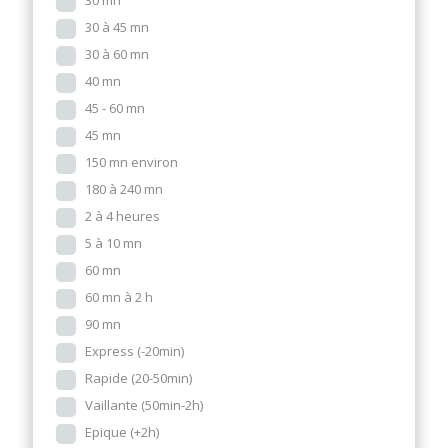
30 mn
30 à 45 mn
30 à 60 mn
40 mn
45 - 60 mn
45 mn
150 mn environ
180 à 240 mn
2 à 4 heures
5 à 10 mn
60 mn
60 mn à 2 h
90 mn
Express (-20min)
Rapide (20-50min)
Vaillante (50min-2h)
Epique (+2h)