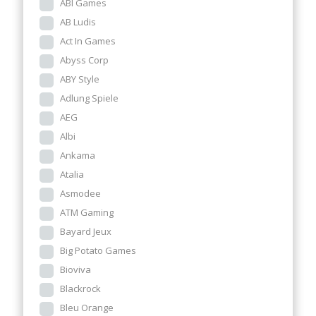
ABI Games
AB Ludis
Act In Games
Abyss Corp
ABY Style
Adlung Spiele
AEG
Albi
Ankama
Atalia
Asmodee
ATM Gaming
Bayard Jeux
Big Potato Games
Bioviva
Blackrock
Bleu Orange