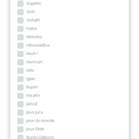
Gigamic
Goki
Goliath
Haba
Helvetiq
Hiboutatillus
Huch !
Hurrican
Iello
Igiari
Ilopeli
Intrafin
Janod
Jeux Jura
Jeux du monde
Jeux Elide
Runes Editions