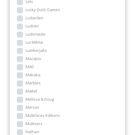
Loki
Lucky Duck Games
Ludarden
Ludistri
Ludonaute
Lui Même
Lumberjaks
Macajou
MAD
Makaka
Marbles
Mattel
Melissa & Doug
Mercier
Multifaces Editions
Multivers
Nathan