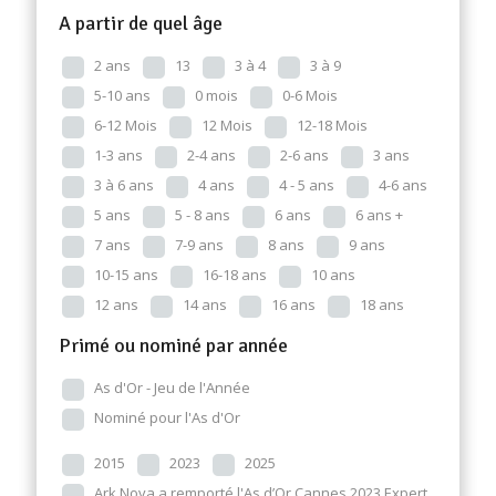
A partir de quel âge
2 ans
13
3 à 4
3 à 9
5-10 ans
0 mois
0-6 Mois
6-12 Mois
12 Mois
12-18 Mois
1-3 ans
2-4 ans
2-6 ans
3 ans
3 à 6 ans
4 ans
4 - 5 ans
4-6 ans
5 ans
5 - 8 ans
6 ans
6 ans +
7 ans
7-9 ans
8 ans
9 ans
10-15 ans
16-18 ans
10 ans
12 ans
14 ans
16 ans
18 ans
Primé ou nominé par année
As d'Or - Jeu de l'Année
Nominé pour l'As d'Or
2015
2023
2025
Ark Nova a remporté l'As d’Or Cannes 2023 Expert