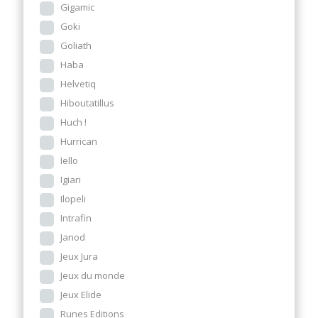
Gigamic
Goki
Goliath
Haba
Helvetiq
Hiboutatillus
Huch !
Hurrican
Iello
Igiari
Ilopeli
Intrafin
Janod
Jeux Jura
Jeux du monde
Jeux Elide
Runes Editions