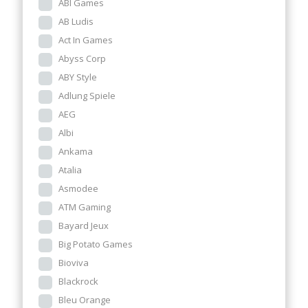
ABI Games
AB Ludis
Act In Games
Abyss Corp
ABY Style
Adlung Spiele
AEG
Albi
Ankama
Atalia
Asmodee
ATM Gaming
Bayard Jeux
Big Potato Games
Bioviva
Blackrock
Bleu Orange