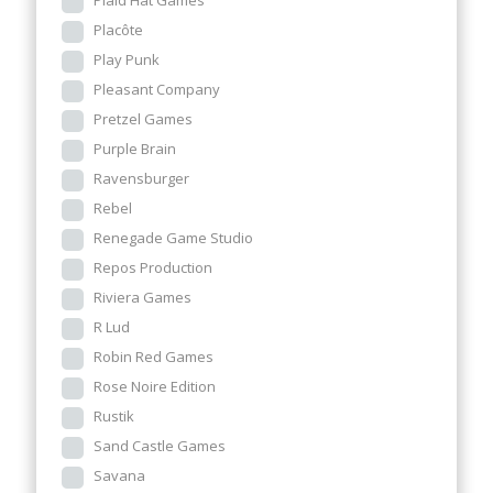
Plaid Hat Games
Placôte
Play Punk
Pleasant Company
Pretzel Games
Purple Brain
Ravensburger
Rebel
Renegade Game Studio
Repos Production
Riviera Games
R Lud
Robin Red Games
Rose Noire Edition
Rustik
Sand Castle Games
Savana