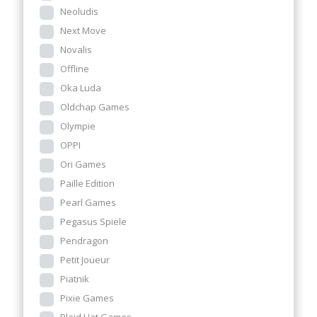
Neoludis
Next Move
Novalis
Offline
Oka Luda
Oldchap Games
Olympie
OPPI
Ori Games
Paille Edition
Pearl Games
Pegasus Spiele
Pendragon
Petit Joueur
Piatnik
Pixie Games