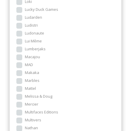
Loki
Lucky Duck Games
Ludarden
Ludistri
Ludonaute
Lui Même
Lumberjaks
Macajou
MAD
Makaka
Marbles
Mattel
Melissa & Doug
Mercier
Multifaces Editions
Multivers
Nathan