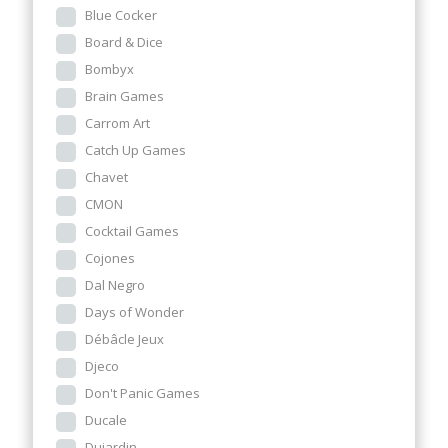
Blue Cocker
Board & Dice
Bombyx
Brain Games
Carrom Art
Catch Up Games
Chavet
CMON
Cocktail Games
Cojones
Dal Negro
Days of Wonder
Débâcle Jeux
Djeco
Don't Panic Games
Ducale
Dujardin