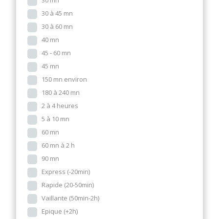
30 mn
30 à 45 mn
30 à 60 mn
40 mn
45 - 60 mn
45 mn
150 mn environ
180 à 240 mn
2 à 4 heures
5 à 10 mn
60 mn
60 mn à 2 h
90 mn
Express (-20min)
Rapide (20-50min)
Vaillante (50min-2h)
Epique (+2h)