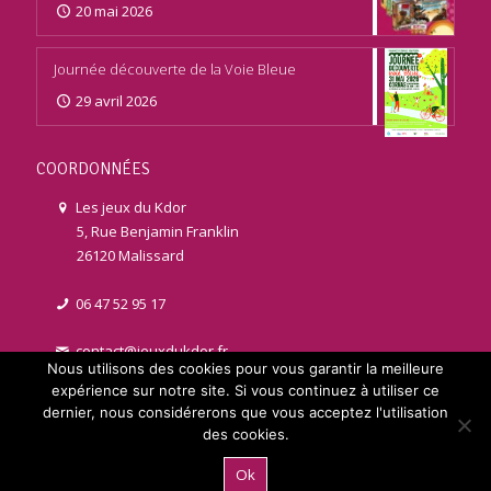
20 mai 2026
Journée découverte de la Voie Bleue
29 avril 2026
COORDONNÉES
Les jeux du Kdor
5, Rue Benjamin Franklin
26120 Malissard
06 47 52 95 17
contact@jeuxdukdor.fr
Nous utilisons des cookies pour vous garantir la meilleure
expérience sur notre site. Si vous continuez à utiliser ce
dernier, nous considérerons que vous acceptez l'utilisation
des cookies.
© 2021 jeuxdukdor.fr | Réalisé par
Licom Développement
. Tous
Ok
droits réservés |
Mentions légales
|
RGPD