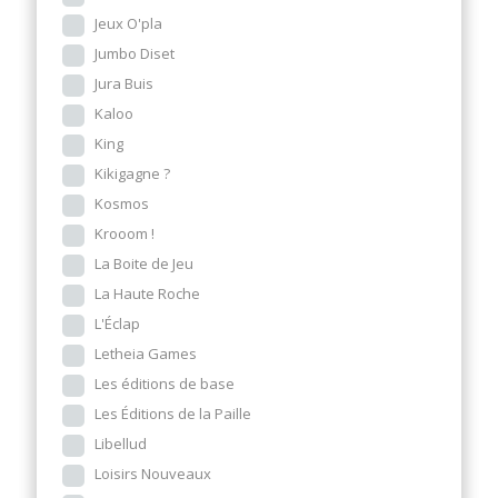
Jeux O'pla
Jumbo Diset
Jura Buis
Kaloo
King
Kikigagne ?
Kosmos
Krooom !
La Boite de Jeu
La Haute Roche
L'Éclap
Letheia Games
Les éditions de base
Les Éditions de la Paille
Libellud
Loisirs Nouveaux