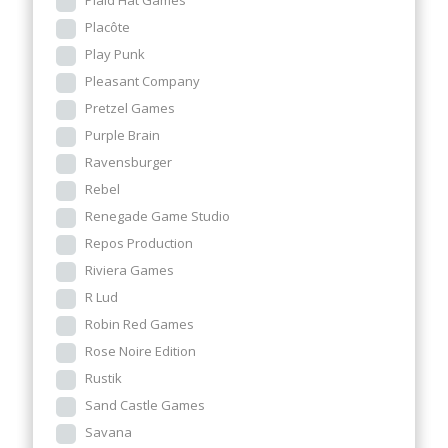
Plaid Hat Games
Placôte
Play Punk
Pleasant Company
Pretzel Games
Purple Brain
Ravensburger
Rebel
Renegade Game Studio
Repos Production
Riviera Games
R Lud
Robin Red Games
Rose Noire Edition
Rustik
Sand Castle Games
Savana