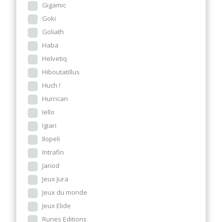
Gigamic
Goki
Goliath
Haba
Helvetiq
Hiboutatillus
Huch !
Hurrican
Iello
Igiari
Ilopeli
Intrafin
Janod
Jeux Jura
Jeux du monde
Jeux Elide
Runes Editions