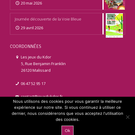
20 mai 2026
Journée découverte de la Voie Bleue
29 avril 2026
COORDONNÉES
Les jeux du Kdor
5, Rue Benjamin Franklin
26120 Malissard
06 47 52 95 17
contact@jeuxdukdor.fr
Nous utilisons des cookies pour vous garantir la meilleure
expérience sur notre site. Si vous continuez à utiliser ce
dernier, nous considérerons que vous acceptez l'utilisation
des cookies.
© 2021 jeuxdukdor.fr | Réalisé par
Licom Développement
. Tous
Ok
droits réservés |
Mentions légales
|
RGPD