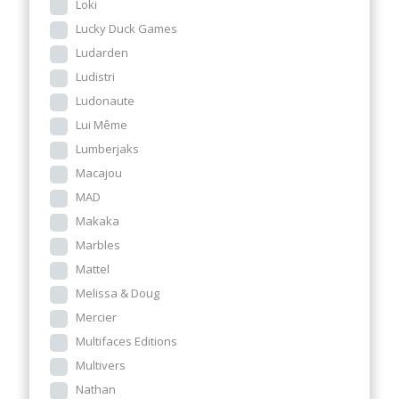
Loki
Lucky Duck Games
Ludarden
Ludistri
Ludonaute
Lui Même
Lumberjaks
Macajou
MAD
Makaka
Marbles
Mattel
Melissa & Doug
Mercier
Multifaces Editions
Multivers
Nathan