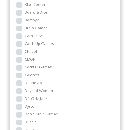
Blue Cocker
Board & Dice
Bombyx
Brain Games
Carrom Art
Catch Up Games
Chavet
CMON
Cocktail Games
Cojones
Dal Negro
Days of Wonder
Débâcle Jeux
Djeco
Don't Panic Games
Ducale
Dujardin