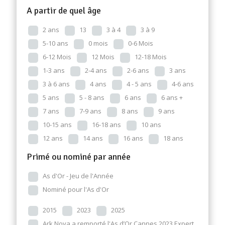
A partir de quel âge
2 ans
13
3 à 4
3 à 9
5-10 ans
0 mois
0-6 Mois
6-12 Mois
12 Mois
12-18 Mois
1-3 ans
2-4 ans
2-6 ans
3 ans
3 à 6 ans
4 ans
4 - 5 ans
4-6 ans
5 ans
5 - 8 ans
6 ans
6 ans +
7 ans
7-9 ans
8 ans
9 ans
10-15 ans
16-18 ans
10 ans
12 ans
14 ans
16 ans
18 ans
Primé ou nominé par année
As d'Or - Jeu de l'Année
Nominé pour l'As d'Or
2015
2023
2025
Ark Nova a remporté l'As d’Or Cannes 2023 Expert