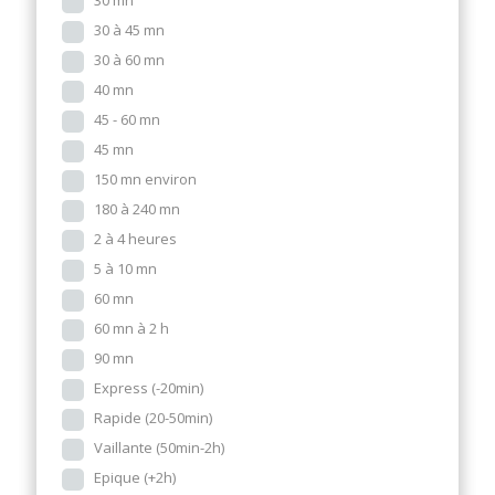
30 mn
30 à 45 mn
30 à 60 mn
40 mn
45 - 60 mn
45 mn
150 mn environ
180 à 240 mn
2 à 4 heures
5 à 10 mn
60 mn
60 mn à 2 h
90 mn
Express (-20min)
Rapide (20-50min)
Vaillante (50min-2h)
Epique (+2h)