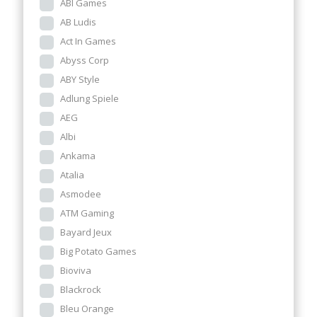
ABI Games
AB Ludis
Act In Games
Abyss Corp
ABY Style
Adlung Spiele
AEG
Albi
Ankama
Atalia
Asmodee
ATM Gaming
Bayard Jeux
Big Potato Games
Bioviva
Blackrock
Bleu Orange