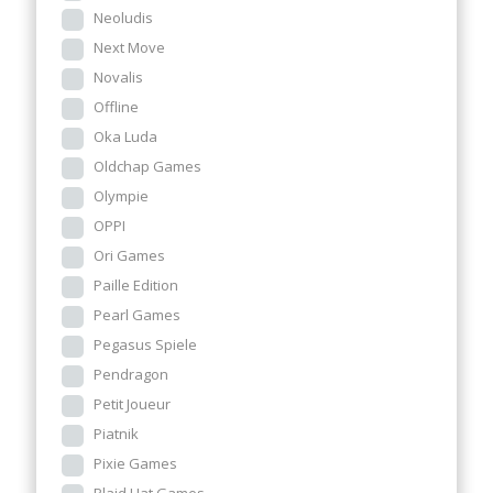
Neoludis
Next Move
Novalis
Offline
Oka Luda
Oldchap Games
Olympie
OPPI
Ori Games
Paille Edition
Pearl Games
Pegasus Spiele
Pendragon
Petit Joueur
Piatnik
Pixie Games