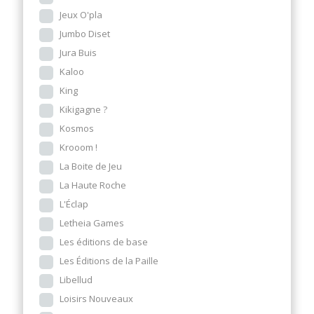
Jeux O'pla
Jumbo Diset
Jura Buis
Kaloo
King
Kikigagne ?
Kosmos
Krooom !
La Boite de Jeu
La Haute Roche
L'Éclap
Letheia Games
Les éditions de base
Les Éditions de la Paille
Libellud
Loisirs Nouveaux