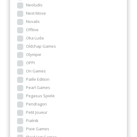
Neoludis
Next Move
Novalis
Offline
Oka Luda
Oldchap Games
Olympie
OPPI
Ori Games
Paille Edition
Pearl Games
Pegasus Spiele
Pendragon
Petit Joueur
Piatnik
Pixie Games