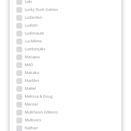
Loki
Lucky Duck Games
Ludarden
Ludistri
Ludonaute
Lui Même
Lumberjaks
Macajou
MAD
Makaka
Marbles
Mattel
Melissa & Doug
Mercier
Multifaces Editions
Multivers
Nathan