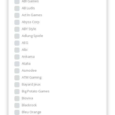
ABI Games
AB Ludis
Act In Games
Abyss Corp
ABY Style
Adlung Spiele
AEG
Albi
Ankama
Atalia
Asmodee
ATM Gaming
Bayard Jeux
Big Potato Games
Bioviva
Blackrock
Bleu Orange