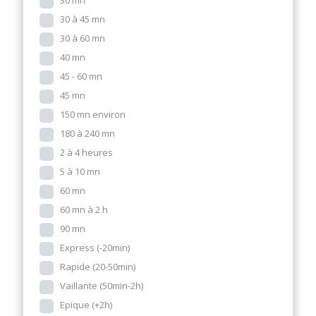
30 mn
30 à 45 mn
30 à 60 mn
40 mn
45 - 60 mn
45 mn
150 mn environ
180 à 240 mn
2 à 4 heures
5 à 10 mn
60 mn
60 mn à 2 h
90 mn
Express (-20min)
Rapide (20-50min)
Vaillante (50min-2h)
Epique (+2h)