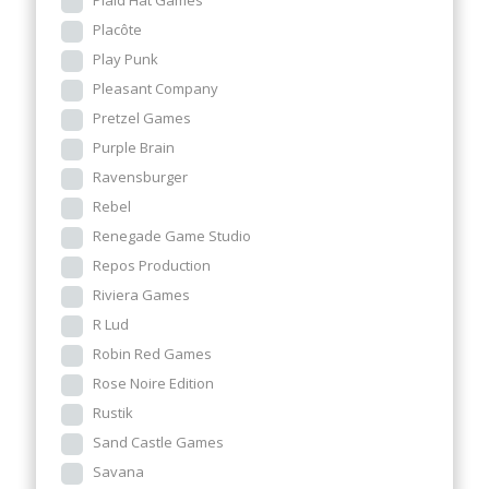
Plaid Hat Games
Placôte
Play Punk
Pleasant Company
Pretzel Games
Purple Brain
Ravensburger
Rebel
Renegade Game Studio
Repos Production
Riviera Games
R Lud
Robin Red Games
Rose Noire Edition
Rustik
Sand Castle Games
Savana