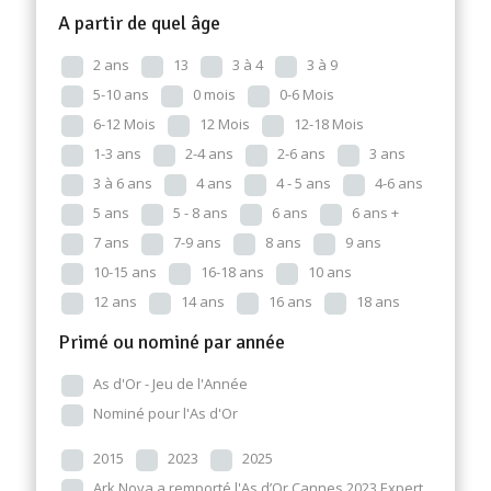
A partir de quel âge
2 ans
13
3 à 4
3 à 9
5-10 ans
0 mois
0-6 Mois
6-12 Mois
12 Mois
12-18 Mois
1-3 ans
2-4 ans
2-6 ans
3 ans
3 à 6 ans
4 ans
4 - 5 ans
4-6 ans
5 ans
5 - 8 ans
6 ans
6 ans +
7 ans
7-9 ans
8 ans
9 ans
10-15 ans
16-18 ans
10 ans
12 ans
14 ans
16 ans
18 ans
Primé ou nominé par année
As d'Or - Jeu de l'Année
Nominé pour l'As d'Or
2015
2023
2025
Ark Nova a remporté l'As d’Or Cannes 2023 Expert