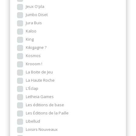
Jeux O'pla
Jumbo Diset
Jura Buis
Kaloo
King
Kikigagne ?
Kosmos
Krooom !
La Boite de Jeu
La Haute Roche
L'Éclap
Letheia Games
Les éditions de base
Les Éditions de la Paille
Libellud
Loisirs Nouveaux