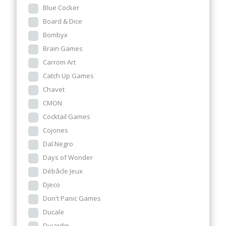
Blue Cocker
Board & Dice
Bombyx
Brain Games
Carrom Art
Catch Up Games
Chavet
CMON
Cocktail Games
Cojones
Dal Negro
Days of Wonder
Débâcle Jeux
Djeco
Don't Panic Games
Ducale
Dujardin