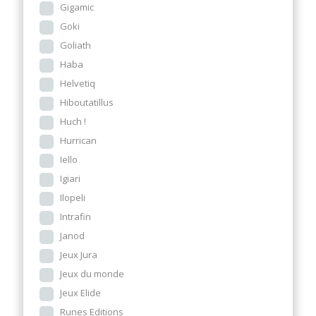
Gigamic
Goki
Goliath
Haba
Helvetiq
Hiboutatillus
Huch !
Hurrican
Iello
Igiari
Ilopeli
Intrafin
Janod
Jeux Jura
Jeux du monde
Jeux Elide
Runes Editions