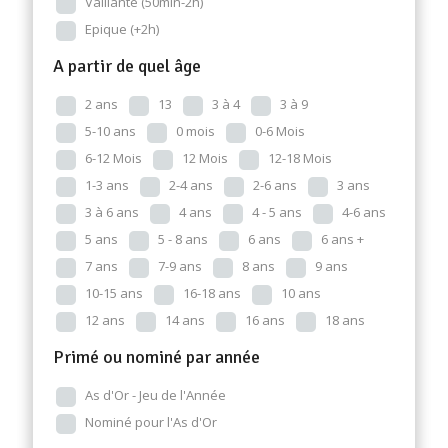
Vaillante (50min-2h)
Epique (+2h)
A partir de quel âge
2 ans
13
3 à 4
3 à 9
5-10 ans
0 mois
0-6 Mois
6-12 Mois
12 Mois
12-18 Mois
1-3 ans
2-4 ans
2-6 ans
3 ans
3 à 6 ans
4 ans
4 - 5 ans
4-6 ans
5 ans
5 - 8 ans
6 ans
6 ans +
7 ans
7-9 ans
8 ans
9 ans
10-15 ans
16-18 ans
10 ans
12 ans
14 ans
16 ans
18 ans
Primé ou nominé par année
As d'Or - Jeu de l'Année
Nominé pour l'As d'Or