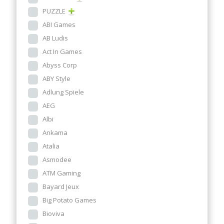
PUZZLE
ABI Games
AB Ludis
Act In Games
Abyss Corp
ABY Style
Adlung Spiele
AEG
Albi
Ankama
Atalia
Asmodee
ATM Gaming
Bayard Jeux
Big Potato Games
Bioviva