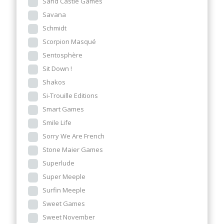
Sand Castle Games
Savana
Schmidt
Scorpion Masqué
Sentosphère
Sit Down !
Shakos
Si-Trouille Editions
Smart Games
Smile Life
Sorry We Are French
Stone Maier Games
Superlude
Super Meeple
Surfin Meeple
Sweet Games
Sweet November