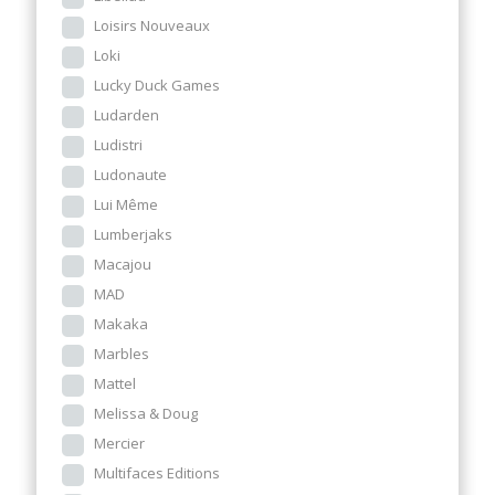
Loisirs Nouveaux
Loki
Lucky Duck Games
Ludarden
Ludistri
Ludonaute
Lui Même
Lumberjaks
Macajou
MAD
Makaka
Marbles
Mattel
Melissa & Doug
Mercier
Multifaces Editions