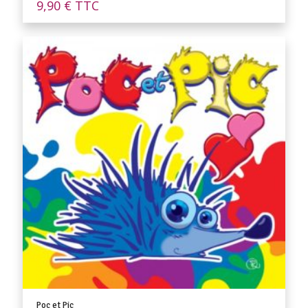
9,90
€
TTC
Poc et Pic