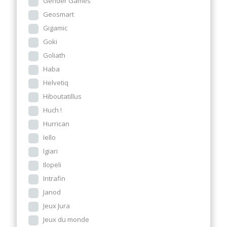
Gender Games
Geosmart
Gigamic
Goki
Goliath
Haba
Helvetiq
Hiboutatillus
Huch !
Hurrican
Iello
Igiari
Ilopeli
Intrafin
Janod
Jeux Jura
Jeux du monde