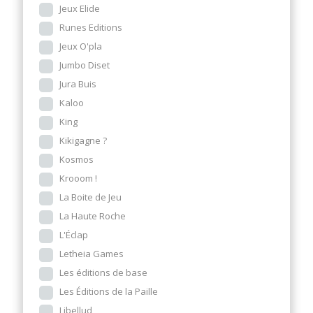
Jeux Elide
Runes Editions
Jeux O'pla
Jumbo Diset
Jura Buis
Kaloo
King
Kikigagne ?
Kosmos
Krooom !
La Boite de Jeu
La Haute Roche
L'Éclap
Letheia Games
Les éditions de base
Les Éditions de la Paille
Libellud