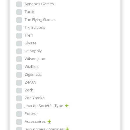
Synapes Games
Tactic
The Flying Games
Tiki Editions
Trefl
Ulysse
USAopoly
Wilson Jeux
WizKids
Zigomatic
Z-MAN
Zoch
Zoe Yateka
Jeux de Société - Type
Porteur
Accessoires
Jeux primés / nominés