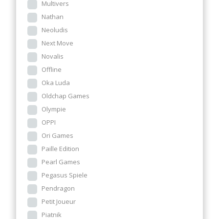
Multivers
Nathan
Neoludis
Next Move
Novalis
Offline
Oka Luda
Oldchap Games
Olympie
OPPI
Ori Games
Paille Edition
Pearl Games
Pegasus Spiele
Pendragon
Petit Joueur
Piatnik