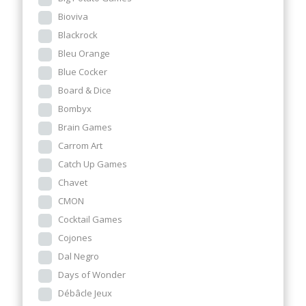
Bioviva
Blackrock
Bleu Orange
Blue Cocker
Board & Dice
Bombyx
Brain Games
Carrom Art
Catch Up Games
Chavet
CMON
Cocktail Games
Cojones
Dal Negro
Days of Wonder
Débâcle Jeux