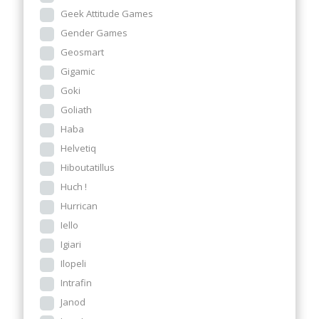
Geek Attitude Games
Gender Games
Geosmart
Gigamic
Goki
Goliath
Haba
Helvetiq
Hiboutatillus
Huch !
Hurrican
Iello
Igiari
Ilopeli
Intrafin
Janod