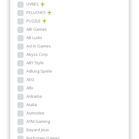
LIVRES
PELUCHES
PUZZLE
ABI Games
AB Ludis
Act In Games
Abyss Corp
ABY Style
Adlung Spiele
AEG
Albi
Ankama
Atalia
Asmodee
ATM Gaming
Bayard Jeux
Big Potato Games