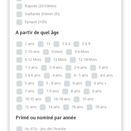
Rapide (20-50min)
Vaillante (50min-2h)
Epique (+2h)
A partir de quel âge
2 ans
13
3 à 4
3 à 9
5-10 ans
0 mois
0-6 Mois
6-12 Mois
12 Mois
12-18 Mois
1-3 ans
2-4 ans
2-6 ans
3 ans
3 à 6 ans
4 ans
4 - 5 ans
4-6 ans
5 ans
5 - 8 ans
6 ans
6 ans +
7 ans
7-9 ans
8 ans
9 ans
10-15 ans
16-18 ans
10 ans
12 ans
14 ans
16 ans
18 ans
Primé ou nominé par année
As d'Or - Jeu de l'Année