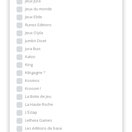
Jeux Jura
Jeux du monde
Jeux Elide
Runes Editions
Jeux O'pla
Jumbo Diset
Jura Buis
Kaloo
King
Kikigagne ?
Kosmos
Krooom !
La Boite de Jeu
La Haute Roche
L'Éclap
Letheia Games
Les éditions de base