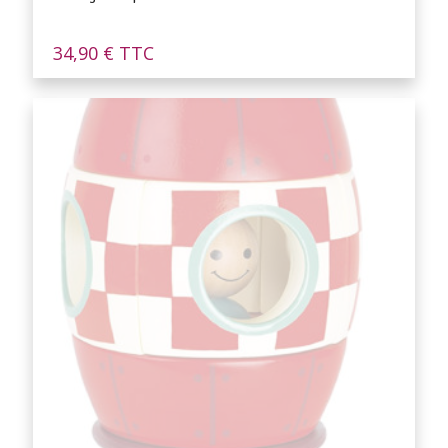
34,90
€
TTC