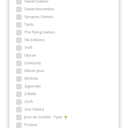
Sweet Games
Sweet November
Synapes Games
Tactic
The Flying Games
Tiki Editions
Trefl
Ulysse
USAopoly
Wilson Jeux
WizKids
Zigomatic
Z-MAN
Zoch
Zoe Yateka
Jeux de Société - Type
Porteur