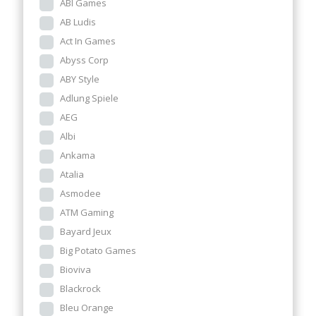
ABI Games
AB Ludis
Act In Games
Abyss Corp
ABY Style
Adlung Spiele
AEG
Albi
Ankama
Atalia
Asmodee
ATM Gaming
Bayard Jeux
Big Potato Games
Bioviva
Blackrock
Bleu Orange