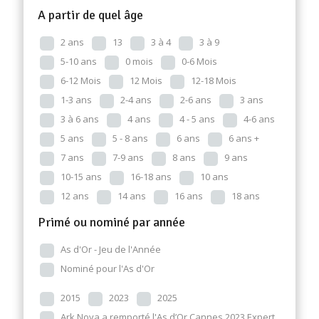
A partir de quel âge
2 ans
13
3 à 4
3 à 9
5-10 ans
0 mois
0-6 Mois
6-12 Mois
12 Mois
12-18 Mois
1-3 ans
2-4 ans
2-6 ans
3 ans
3 à 6 ans
4 ans
4 - 5 ans
4-6 ans
5 ans
5 - 8 ans
6 ans
6 ans +
7 ans
7-9 ans
8 ans
9 ans
10-15 ans
16-18 ans
10 ans
12 ans
14 ans
16 ans
18 ans
Primé ou nominé par année
As d'Or - Jeu de l'Année
Nominé pour l'As d'Or
2015
2023
2025
Ark Nova a remporté l'As d’Or Cannes 2023 Expert