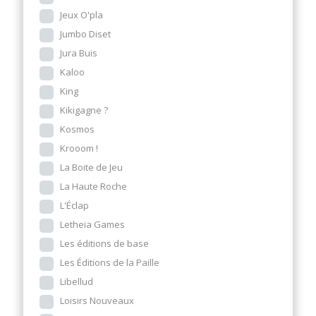
Jeux O'pla
Jumbo Diset
Jura Buis
Kaloo
King
Kikigagne ?
Kosmos
Krooom !
La Boite de Jeu
La Haute Roche
L'Éclap
Letheia Games
Les éditions de base
Les Éditions de la Paille
Libellud
Loisirs Nouveaux