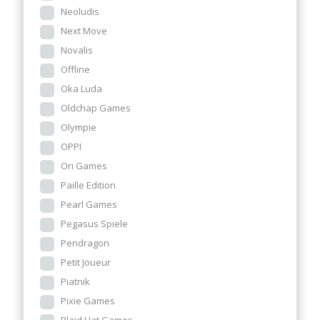
Neoludis
Next Move
Novalis
Offline
Oka Luda
Oldchap Games
Olympie
OPPI
Ori Games
Paille Edition
Pearl Games
Pegasus Spiele
Pendragon
Petit Joueur
Piatnik
Pixie Games