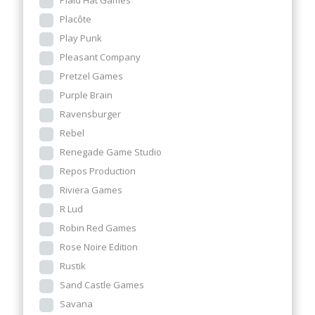
Plaid Hat Games
Placôte
Play Punk
Pleasant Company
Pretzel Games
Purple Brain
Ravensburger
Rebel
Renegade Game Studio
Repos Production
Riviera Games
R Lud
Robin Red Games
Rose Noire Edition
Rustik
Sand Castle Games
Savana