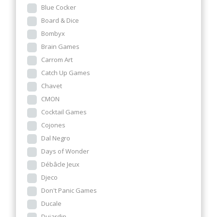
Blue Cocker
Board & Dice
Bombyx
Brain Games
Carrom Art
Catch Up Games
Chavet
CMON
Cocktail Games
Cojones
Dal Negro
Days of Wonder
Débâcle Jeux
Djeco
Don't Panic Games
Ducale
Dujardin