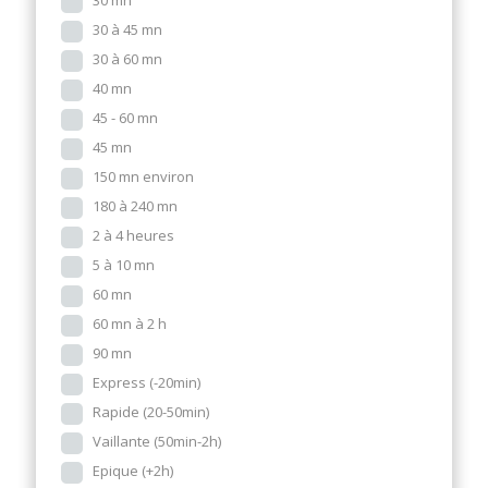
30 mn
30 à 45 mn
30 à 60 mn
40 mn
45 - 60 mn
45 mn
150 mn environ
180 à 240 mn
2 à 4 heures
5 à 10 mn
60 mn
60 mn à 2 h
90 mn
Express (-20min)
Rapide (20-50min)
Vaillante (50min-2h)
Epique (+2h)