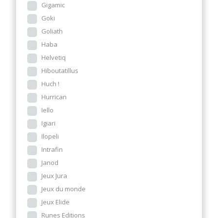
Gigamic
Goki
Goliath
Haba
Helvetiq
Hiboutatillus
Huch !
Hurrican
Iello
Igiari
Ilopeli
Intrafin
Janod
Jeux Jura
Jeux du monde
Jeux Elide
Runes Editions