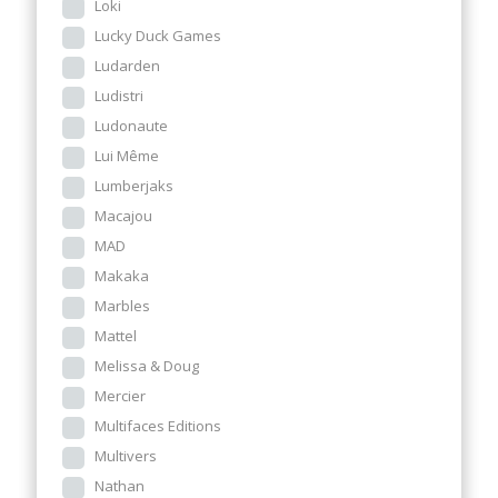
Loki
Lucky Duck Games
Ludarden
Ludistri
Ludonaute
Lui Même
Lumberjaks
Macajou
MAD
Makaka
Marbles
Mattel
Melissa & Doug
Mercier
Multifaces Editions
Multivers
Nathan