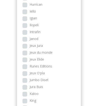
Hurrican
Iello
Igiari
Ilopeli
Intrafin
Janod
Jeux Jura
Jeux du monde
Jeux Elide
Runes Editions
Jeux O'pla
Jumbo Diset
Jura Buis
Kaloo
King