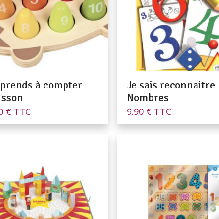
pprends à compter
Je sais reconnaitre 
isson
Nombres
90
€
TTC
9,90
€
TTC