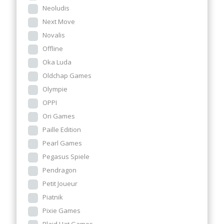
Neoludis
Next Move
Novalis
Offline
Oka Luda
Oldchap Games
Olympie
OPPI
Ori Games
Paille Edition
Pearl Games
Pegasus Spiele
Pendragon
Petit Joueur
Piatnik
Pixie Games