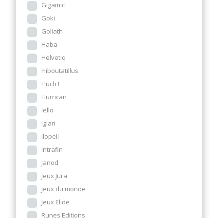
Gigamic
Goki
Goliath
Haba
Helvetiq
Hiboutatillus
Huch !
Hurrican
Iello
Igiari
Ilopeli
Intrafin
Janod
Jeux Jura
Jeux du monde
Jeux Elide
Runes Editions