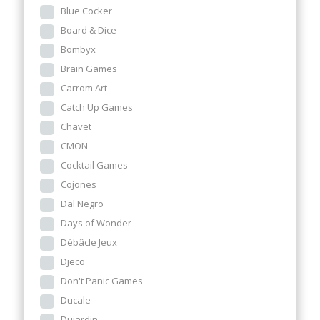
Blue Cocker
Board & Dice
Bombyx
Brain Games
Carrom Art
Catch Up Games
Chavet
CMON
Cocktail Games
Cojones
Dal Negro
Days of Wonder
Débâcle Jeux
Djeco
Don't Panic Games
Ducale
Dujardin