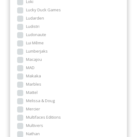
Loki
Lucky Duck Games
Ludarden
Ludistri
Ludonaute
Lui Même
Lumberjaks
Macajou
MAD
Makaka
Marbles
Mattel
Melissa & Doug
Mercier
Multifaces Editions
Multivers
Nathan