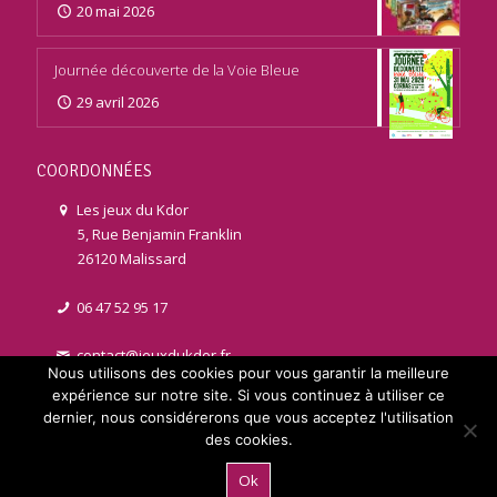
20 mai 2026
Journée découverte de la Voie Bleue
29 avril 2026
COORDONNÉES
Les jeux du Kdor
5, Rue Benjamin Franklin
26120 Malissard
06 47 52 95 17
contact@jeuxdukdor.fr
Nous utilisons des cookies pour vous garantir la meilleure
expérience sur notre site. Si vous continuez à utiliser ce
dernier, nous considérerons que vous acceptez l'utilisation
des cookies.
© 2021 jeuxdukdor.fr | Réalisé par
Licom Développement
. Tous
Ok
droits réservés |
Mentions légales
|
RGPD