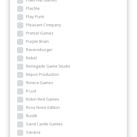
Plaid Hat Games
Placôte
Play Punk
Pleasant Company
Pretzel Games
Purple Brain
Ravensburger
Rebel
Renegade Game Studio
Repos Production
Riviera Games
R Lud
Robin Red Games
Rose Noire Edition
Rustik
Sand Castle Games
Savana