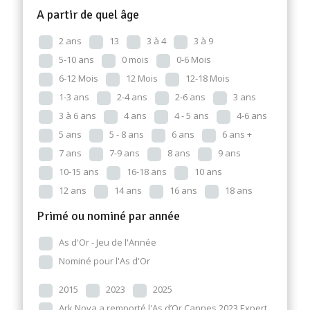
A partir de quel âge
2 ans
13
3 à 4
3 à 9
5-10 ans
0 mois
0-6 Mois
6-12 Mois
12 Mois
12-18 Mois
1-3 ans
2-4 ans
2-6 ans
3 ans
3 à 6 ans
4 ans
4 - 5 ans
4-6 ans
5 ans
5 - 8 ans
6 ans
6 ans +
7 ans
7-9 ans
8 ans
9 ans
10-15 ans
16-18 ans
10 ans
12 ans
14 ans
16 ans
18 ans
Primé ou nominé par année
As d'Or - Jeu de l'Année
Nominé pour l'As d'Or
2015
2023
2025
Ark Nova a remporté l'As d’Or Cannes 2023 Expert