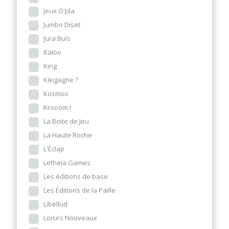
Jeux O'pla
Jumbo Diset
Jura Buis
Kaloo
King
Kikigagne ?
Kosmos
Krooom !
La Boite de Jeu
La Haute Roche
L'Éclap
Letheia Games
Les éditions de base
Les Éditions de la Paille
Libellud
Loisirs Nouveaux