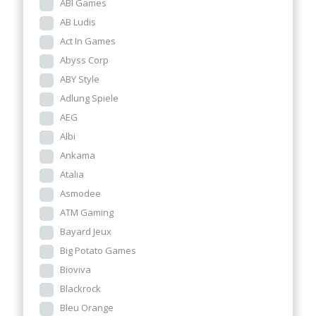
ABI Games
AB Ludis
Act In Games
Abyss Corp
ABY Style
Adlung Spiele
AEG
Albi
Ankama
Atalia
Asmodee
ATM Gaming
Bayard Jeux
Big Potato Games
Bioviva
Blackrock
Bleu Orange