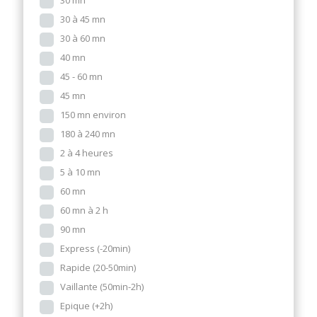
30 mn
30 à 45 mn
30 à 60 mn
40 mn
45 - 60 mn
45 mn
150 mn environ
180 à 240 mn
2 à 4 heures
5 à 10 mn
60 mn
60 mn à 2 h
90 mn
Express (-20min)
Rapide (20-50min)
Vaillante (50min-2h)
Epique (+2h)