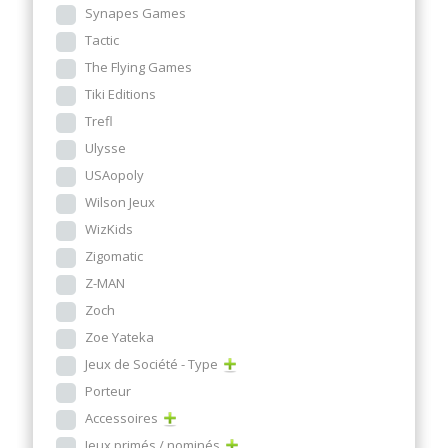
Synapes Games
Tactic
The Flying Games
Tiki Editions
Trefl
Ulysse
USAopoly
Wilson Jeux
WizKids
Zigomatic
Z-MAN
Zoch
Zoe Yateka
Jeux de Société - Type
Porteur
Accessoires
Jeux primés / nominés