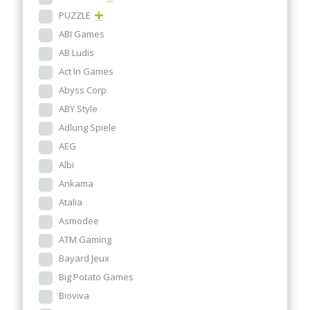
PUZZLE
ABI Games
AB Ludis
Act In Games
Abyss Corp
ABY Style
Adlung Spiele
AEG
Albi
Ankama
Atalia
Asmodee
ATM Gaming
Bayard Jeux
Big Potato Games
Bioviva