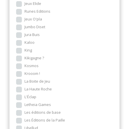
Jeux Elide
Runes Editions
Jeux O'pla
Jumbo Diset
Jura Buis
Kaloo
King
Kikigagne ?
Kosmos
Krooom !
La Boite de Jeu
La Haute Roche
L'Éclap
Letheia Games
Les éditions de base
Les Éditions de la Paille
Libellud