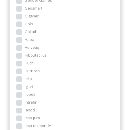
Gender Games
Geosmart
Gigamic
Goki
Goliath
Haba
Helvetiq
Hiboutatillus
Huch !
Hurrican
Iello
Igiari
Ilopeli
Intrafin
Janod
Jeux Jura
Jeux du monde