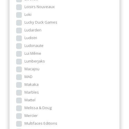
Loisirs Nouveaux
Loki
Lucky Duck Games
Ludarden
Ludistri
Ludonaute
Lui Même
Lumberjaks
Macajou
MAD
Makaka
Marbles
Mattel
Melissa & Doug
Mercier
Multifaces Editions