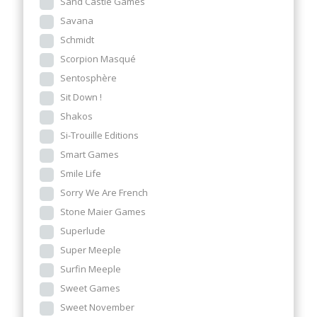
Sand Castle Games
Savana
Schmidt
Scorpion Masqué
Sentosphère
Sit Down !
Shakos
Si-Trouille Editions
Smart Games
Smile Life
Sorry We Are French
Stone Maier Games
Superlude
Super Meeple
Surfin Meeple
Sweet Games
Sweet November