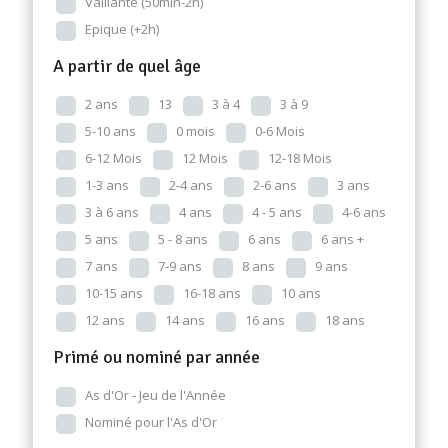
Vaillante (50min-2h)
Epique (+2h)
A partir de quel âge
2 ans
13
3 à 4
3 à 9
5-10 ans
0 mois
0-6 Mois
6-12 Mois
12 Mois
12-18 Mois
1-3 ans
2-4 ans
2-6 ans
3 ans
3 à 6 ans
4 ans
4 - 5 ans
4-6 ans
5 ans
5 - 8 ans
6 ans
6 ans +
7 ans
7-9 ans
8 ans
9 ans
10-15 ans
16-18 ans
10 ans
12 ans
14 ans
16 ans
18 ans
Primé ou nominé par année
As d'Or - Jeu de l'Année
Nominé pour l'As d'Or