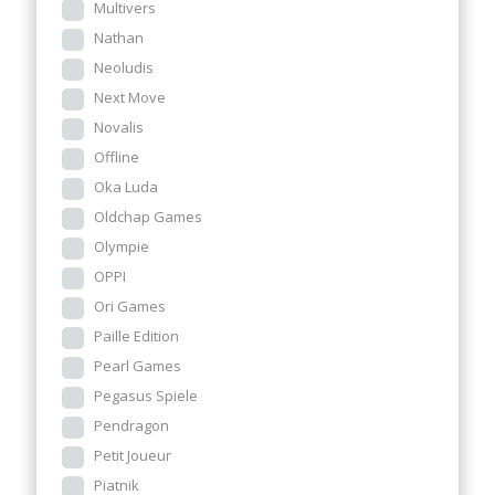
Multivers
Nathan
Neoludis
Next Move
Novalis
Offline
Oka Luda
Oldchap Games
Olympie
OPPI
Ori Games
Paille Edition
Pearl Games
Pegasus Spiele
Pendragon
Petit Joueur
Piatnik