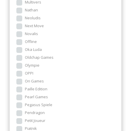
Multivers
Nathan
Neoludis
Next Move
Novalis
Offline
Oka Luda
Oldchap Games
Olympie
OPPI
Ori Games
Paille Edition
Pearl Games
Pegasus Spiele
Pendragon
Petit Joueur
Piatnik