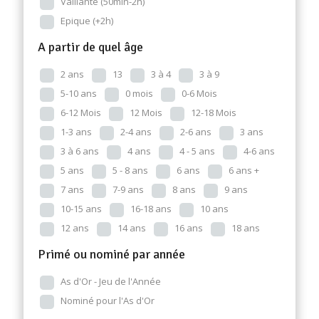
Vaillante (50min-2h)
Epique (+2h)
A partir de quel âge
2 ans
13
3 à 4
3 à 9
5-10 ans
0 mois
0-6 Mois
6-12 Mois
12 Mois
12-18 Mois
1-3 ans
2-4 ans
2-6 ans
3 ans
3 à 6 ans
4 ans
4 - 5 ans
4-6 ans
5 ans
5 - 8 ans
6 ans
6 ans +
7 ans
7-9 ans
8 ans
9 ans
10-15 ans
16-18 ans
10 ans
12 ans
14 ans
16 ans
18 ans
Primé ou nominé par année
As d'Or - Jeu de l'Année
Nominé pour l'As d'Or