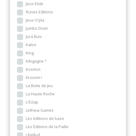
Jeux Elide
Runes Editions
Jeux O'pla
Jumbo Diset
Jura Buis
Kaloo
King
Kikigagne ?
Kosmos
Krooom !
La Boite de Jeu
La Haute Roche
L'Éclap
Letheia Games
Les éditions de base
Les Éditions de la Paille
Libellud