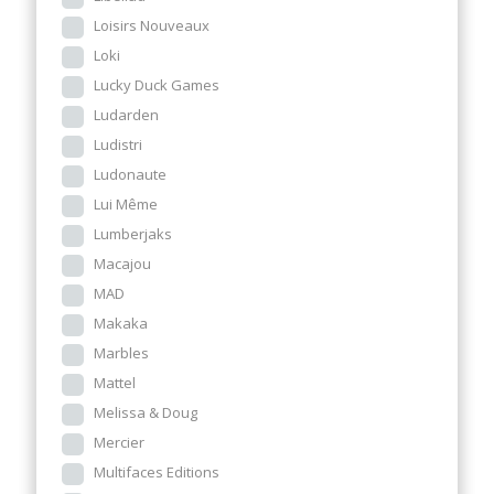
Loisirs Nouveaux
Loki
Lucky Duck Games
Ludarden
Ludistri
Ludonaute
Lui Même
Lumberjaks
Macajou
MAD
Makaka
Marbles
Mattel
Melissa & Doug
Mercier
Multifaces Editions