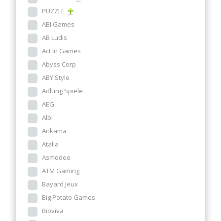
PUZZLE
ABI Games
AB Ludis
Act In Games
Abyss Corp
ABY Style
Adlung Spiele
AEG
Albi
Ankama
Atalia
Asmodee
ATM Gaming
Bayard Jeux
Big Potato Games
Bioviva