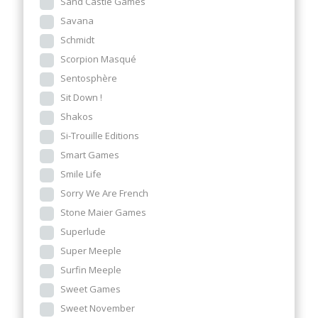
Sand Castle Games
Savana
Schmidt
Scorpion Masqué
Sentosphère
Sit Down !
Shakos
Si-Trouille Editions
Smart Games
Smile Life
Sorry We Are French
Stone Maier Games
Superlude
Super Meeple
Surfin Meeple
Sweet Games
Sweet November