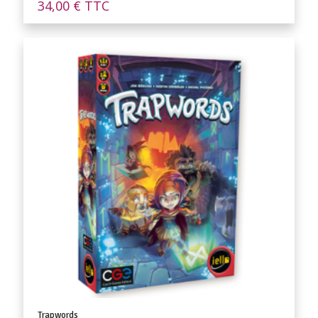
34,00
€
TTC
Trapwords