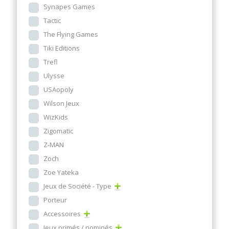
Synapes Games
Tactic
The Flying Games
Tiki Editions
Trefl
Ulysse
USAopoly
Wilson Jeux
WizKids
Zigomatic
Z-MAN
Zoch
Zoe Yateka
Jeux de Société - Type
Porteur
Accessoires
Jeux primés / nominés