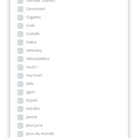
Gender Games
Geosmart
Gigamic
Goki
Goliath
Haba
Helvetiq
Hiboutatillus
Huch !
Hurrican
Iello
Igiari
Ilopeli
Intrafin
Janod
Jeux Jura
Jeux du monde